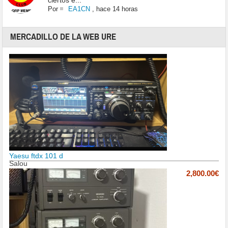
ciertos e...
Por
EA1CN
,
hace 14 horas
MERCADILLO DE LA WEB URE
Yaesu ftdx 101 d
Salou
2,800.00€