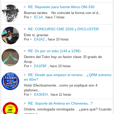
RE: Repuesto para fuente Alinco DM-330
Buenas tardes. No coincide la forma con el d...
Por
EC1A
,
hace 7 horas
RE: CONCURSO CME 2026 y DXCLUSTER
Este si, gracias
Por
EA2AZ
,
hace 10 horas
RE: Dx por un tubo (144 a 1296)
Dentro del Tubo hay un factor clave: El grado de
Acop...
Por
EA1FBF
,
hace 10 horas
RE: Desde que empezó el verano... ¿QRM extremo
en 40m?
Hola! Efectivamente...como ya expliqué son 4
plafones...
Por
EA3GEH
,
hace 11 horas
RE: Soporte de Antena en Chimenea...?
Ombre, omologada omologada… ¿para qué? Cuando