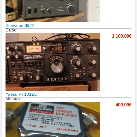
Kenwood tl922
Salou
1,100.00€
Yaesu FT101ZD
Malaga
400.00€