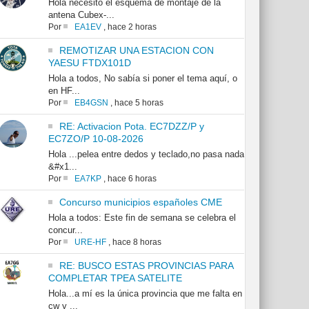
Hola necesito el esquema de montaje de la
antena Cubex-...
Por
EA1EV
,
hace 2 horas
REMOTIZAR UNA ESTACION CON
YAESU FTDX101D
Hola a todos, No sabía si poner el tema aquí, o
en HF...
Por
EB4GSN
,
hace 5 horas
RE: Activacion Pota. EC7DZZ/P y
EC7ZO/P 10-08-2026
Hola ...pelea entre dedos y teclado,no pasa nada
&#x1...
Por
EA7KP
,
hace 6 horas
Concurso municipios españoles CME
Hola a todos: Este fin de semana se celebra el
concur...
Por
URE-HF
,
hace 8 horas
RE: BUSCO ESTAS PROVINCIAS PARA
COMPLETAR TPEA SATELITE
Hola...a mí es la única provincia que me falta en
cw y ...