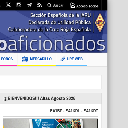
Buscar
Acceso socios
FOROS
MERCADILLO
URE WEB
¡¡¡BIENVENIDOS!!! Altas Agosto 2026
EA1BF - EA1KDL - EA1KDT - EA2FBJ - EA2FJU -