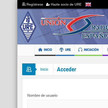
Regístrese
Hazte socio de URE
INICIO
URE
INICIACIÓN
Acceder
Inicio
Nombre de usuario