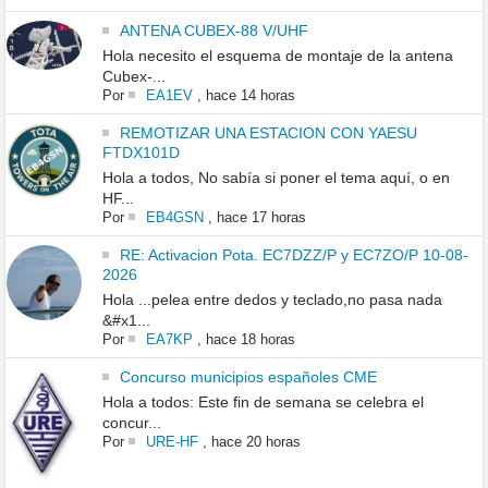
ANTENA CUBEX-88 V/UHF
Hola necesito el esquema de montaje de la antena
Cubex-...
Por
EA1EV
,
hace 14 horas
REMOTIZAR UNA ESTACION CON YAESU
FTDX101D
Hola a todos, No sabía si poner el tema aquí, o en
HF...
Por
EB4GSN
,
hace 17 horas
RE: Activacion Pota. EC7DZZ/P y EC7ZO/P 10-08-
2026
Hola ...pelea entre dedos y teclado,no pasa nada
&#x1...
Por
EA7KP
,
hace 18 horas
Concurso municipios españoles CME
Hola a todos: Este fin de semana se celebra el
concur...
Por
URE-HF
,
hace 20 horas