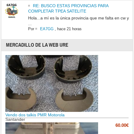
RE: BUSCO ESTAS PROVINCIAS PARA
COMPLETAR TPEA SATELITE
Hola...a mí es la única provincia que me falta en cw y
...
Por
EA7GG
,
hace 21 horas
MERCADILLO DE LA WEB URE
Vendo dos talkis PMR Motorola
Santander
60.00€