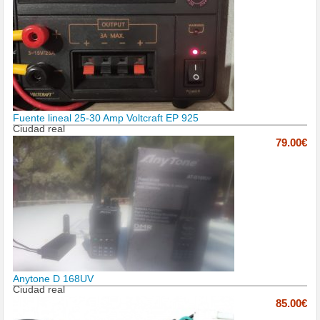
Fuente lineal 25-30 Amp Voltcraft EP 925
Ciudad real
79.00€
Anytone D 168UV
Ciudad real
85.00€