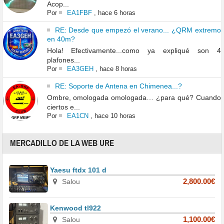
Acop...
Por
EA1FBF
,
hace 6 horas
RE: Desde que empezó el verano... ¿QRM extremo
en 40m?
Hola! Efectivamente...como ya expliqué son 4
plafones...
Por
EA3GEH
,
hace 8 horas
RE: Soporte de Antena en Chimenea...?
Ombre, omologada omologada… ¿para qué? Cuando
ciertos e...
Por
EA1CN
,
hace 10 horas
MERCADILLO DE LA WEB URE
Yaesu ftdx 101 d
Salou
2,800.00€
Kenwood tl922
Salou
1,100.00€