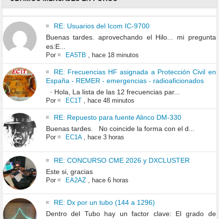
RE: Usuarios del Icom IC-9700
Buenas tardes. aprovechando el Hilo... mi pregunta
es:E...
Por
EA5TB
,
hace 18 minutos
RE: Frecuencias HF asignada a Protección Civil en
España - REMER - emergencias - radioaficionados
· Hola, La lista de las 12 frecuencias par...
Por
EC1T
,
hace 48 minutos
RE: Repuesto para fuente Alinco DM-330
Buenas tardes. No coincide la forma con el d...
Por
EC1A
,
hace 3 horas
RE: CONCURSO CME 2026 y DXCLUSTER
Este si, gracias
Por
EA2AZ
,
hace 6 horas
RE: Dx por un tubo (144 a 1296)
Dentro del Tubo hay un factor clave: El grado de