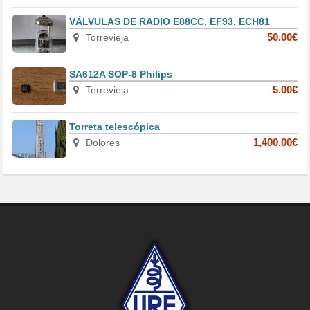
VÁLVULAS DE RADIO E88CC, EF93, ECH81
Torrevieja
50.00€
SA612A SOP-8 Philips
Torrevieja
5.00€
Torreta telescópica
Dolores
1,400.00€