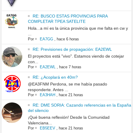
RE: BUSCO ESTAS PROVINCIAS PARA
COMPLETAR TPEA SATELITE
Hola...a mí es la única provincia que me falta en cw y
...
Por
EA7GG
,
hace 6 horas
RE: Previsiones de propagación: EA2EWL
El proyectos está "vivo". Estamos viendo de cotejar
con...
Por
EA2EWL
,
hace 7 horas
RE: ¿Acoplará en 40m?
@EA3FNM Perdona, se me había pasado
responderte. Antes ...
Por
EA3HAH
,
hace 21 horas
RE: DME SORIA: Cazando referencias en la España
del silencio
¡Qué buena reflexión! Desde la Comunidad
Valenciana...
Por
EB5EEV
,
hace 21 horas