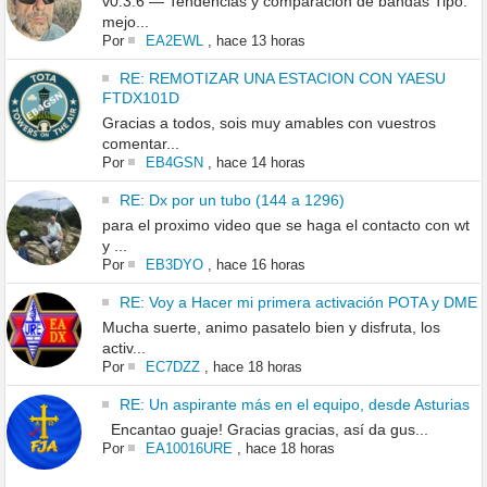
v0.3.6 — Tendencias y comparación de bandas Tipo:
mejo...
Por
EA2EWL
,
hace 13 horas
RE: REMOTIZAR UNA ESTACION CON YAESU
FTDX101D
Gracias a todos, sois muy amables con vuestros
comentar...
Por
EB4GSN
,
hace 14 horas
RE: Dx por un tubo (144 a 1296)
para el proximo video que se haga el contacto con wt
y ...
Por
EB3DYO
,
hace 16 horas
RE: Voy a Hacer mi primera activación POTA y DME
Mucha suerte, animo pasatelo bien y disfruta, los
activ...
Por
EC7DZZ
,
hace 18 horas
RE: Un aspirante más en el equipo, desde Asturias
Encantao guaje! Gracias gracias, así da gus...
Por
EA10016URE
,
hace 18 horas