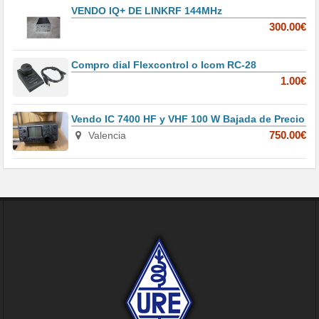
VENDO IQ+ DE LINKRF 144MHz
300.00€
Compro dial Flexcontrol o Icom RC-28
1.00€
Vendo IC 7400 HF y VHF 100 W Bajada de Precio
Valencia
750.00€