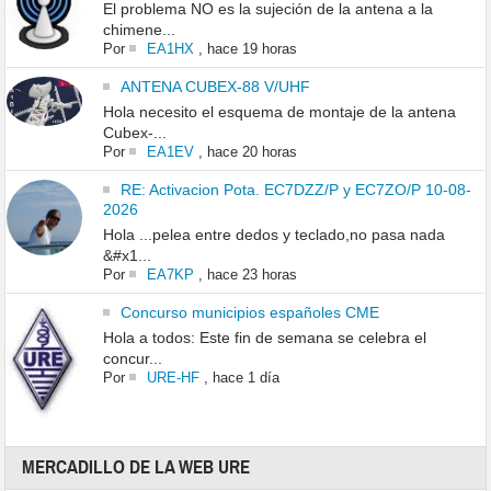
El problema NO es la sujeción de la antena a la
chimene...
Por
EA1HX
,
hace 19 horas
ANTENA CUBEX-88 V/UHF
Hola necesito el esquema de montaje de la antena
Cubex-...
Por
EA1EV
,
hace 20 horas
RE: Activacion Pota. EC7DZZ/P y EC7ZO/P 10-08-
2026
Hola ...pelea entre dedos y teclado,no pasa nada
&#x1...
Por
EA7KP
,
hace 23 horas
Concurso municipios españoles CME
Hola a todos: Este fin de semana se celebra el
concur...
Por
URE-HF
,
hace 1 día
MERCADILLO DE LA WEB URE