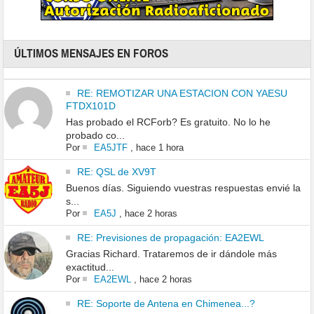
ÚLTIMOS MENSAJES EN FOROS
RE: REMOTIZAR UNA ESTACION CON YAESU
FTDX101D
Has probado el RCForb? Es gratuito. No lo he
probado co...
Por
EA5JTF
,
hace 1 hora
RE: QSL de XV9T
Buenos días. Siguiendo vuestras respuestas envié la
s...
Por
EA5J
,
hace 2 horas
RE: Previsiones de propagación: EA2EWL
Gracias Richard. Trataremos de ir dándole más
exactitud...
Por
EA2EWL
,
hace 2 horas
RE: Soporte de Antena en Chimenea...?