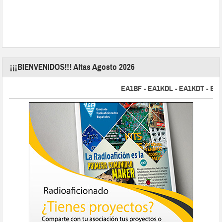
¡¡¡BIENVENIDOS!!! Altas Agosto 2026
EA1BF - EA1KDL - EA1KDT - EA2FBJ