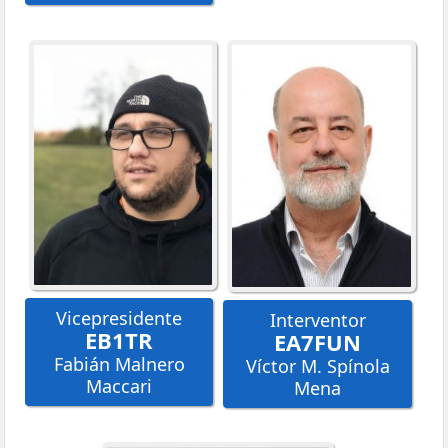
Vicepresidente
Interventor
EB1TR
EA7FUN
Fabián Malnero
Víctor M. Spínola
Maccari
Mena