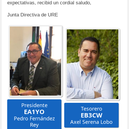
expectativas, recibid un cordial saludo,
Junta Directiva de URE
Presidente
Tesorero
EA1YO
EB3CW
Pedro Fernández
Axel Serena Lobo
Rey