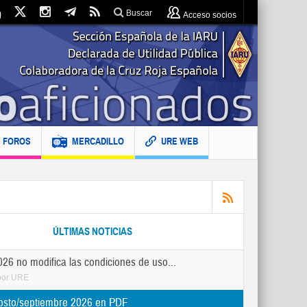
Buscar
Acceso socios
FOROS
MERCADILLO
URE WEB
ÚLTIMAS NOTICIAS
26 no modifica las condiciones de uso...
por
URE
osto/septiembre 2026 en PDF