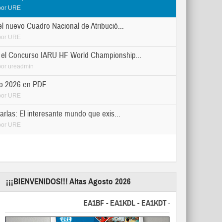
por
URE
el nuevo Cuadro Nacional de Atribució...
por
URE
el Concurso IARU HF World Championship...
por
ureadmin
lio 2026 en PDF
por
URE
arlas: El interesante mundo que exis...
por
URE
¡¡¡BIENVENIDOS!!! Altas Agosto 2026
EA1BF - EA1KDL - EA1KDT - EA2FBJ - EA2FJU - EA