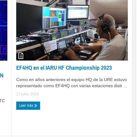
EF4HQ en el IARU HF Championship 2023
RN
Como en años anteriores el equipo HQ de la URE estuvo
representado como EF4HQ con varias estaciones distr ...
27 julio, 2023
UTC
Leer más