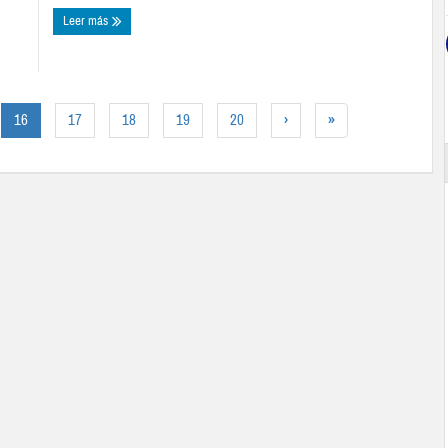
Leer más
16
17
18
19
20
›
»