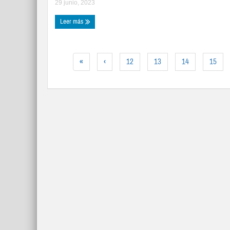
29 junio, 2023
Leer más
«
‹
12
13
14
15