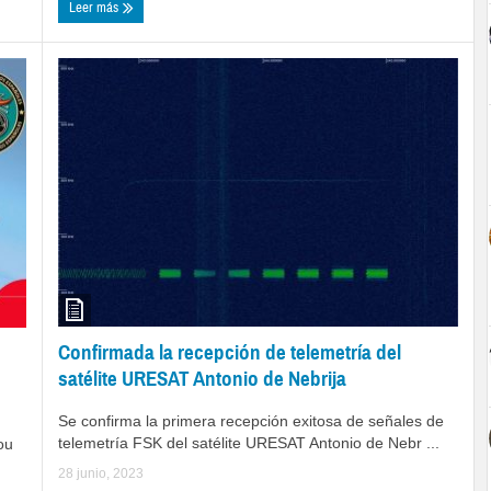
Leer más
Confirmada la recepción de telemetría del
satélite URESAT Antonio de Nebrija
Se confirma la primera recepción exitosa de señales de
telemetría FSK del satélite URESAT Antonio de Nebr ...
ou
28 junio, 2023