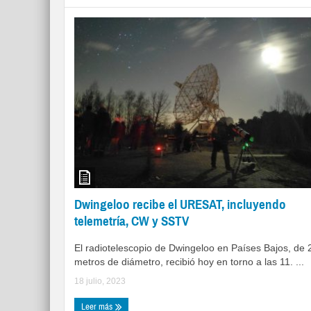
Dwingeloo recibe el URESAT, incluyendo
telemetría, CW y SSTV
El radiotelescopio de Dwingeloo en Países Bajos, de 
metros de diámetro, recibió hoy en torno a las 11. ...
18 julio, 2023
Leer más