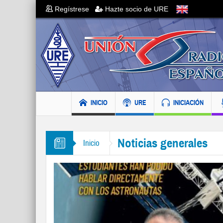
Regístrese
Hazte socio de URE
INICIO
URE
INICIACIÓN
Noticias generales
Inicio