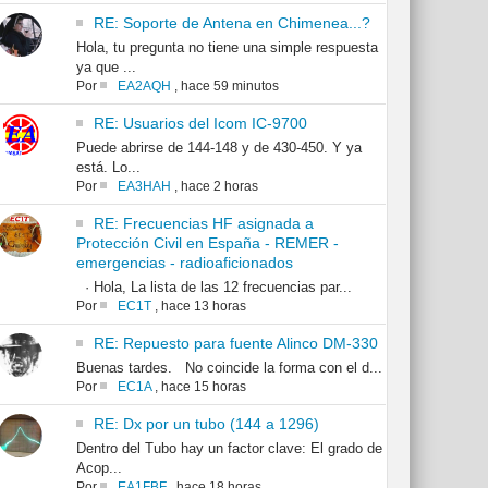
RE: Soporte de Antena en Chimenea...?
Hola, tu pregunta no tiene una simple respuesta
ya que ...
Por
EA2AQH
,
hace 59 minutos
RE: Usuarios del Icom IC-9700
Puede abrirse de 144-148 y de 430-450. Y ya
está. Lo...
Por
EA3HAH
,
hace 2 horas
RE: Frecuencias HF asignada a
Protección Civil en España - REMER -
emergencias - radioaficionados
· Hola, La lista de las 12 frecuencias par...
Por
EC1T
,
hace 13 horas
RE: Repuesto para fuente Alinco DM-330
Buenas tardes. No coincide la forma con el d...
Por
EC1A
,
hace 15 horas
RE: Dx por un tubo (144 a 1296)
Dentro del Tubo hay un factor clave: El grado de
Acop...
Por
EA1FBF
,
hace 18 horas