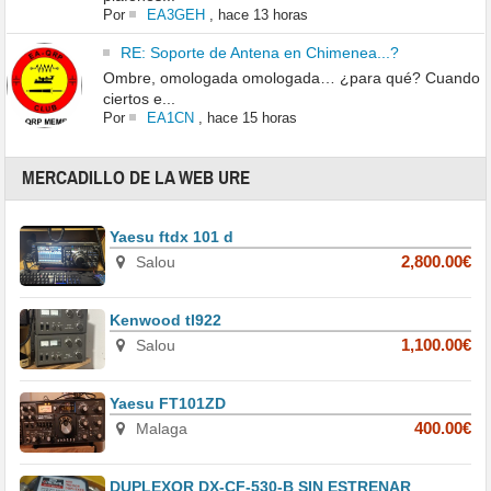
Por
EA3GEH
,
hace 13 horas
RE: Soporte de Antena en Chimenea...?
Ombre, omologada omologada… ¿para qué? Cuando
ciertos e...
Por
EA1CN
,
hace 15 horas
MERCADILLO DE LA WEB URE
Yaesu ftdx 101 d
Salou
2,800.00€
Kenwood tl922
Salou
1,100.00€
Yaesu FT101ZD
Malaga
400.00€
DUPLEXOR DX-CF-530-B SIN ESTRENAR