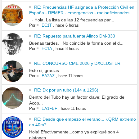
RE: Frecuencias HF asignada a Protección Civil en
España - REMER - emergencias - radioaficionados
· Hola, La lista de las 12 frecuencias par...
Por
EC1T
,
hace 6 horas
RE: Repuesto para fuente Alinco DM-330
Buenas tardes. No coincide la forma con el d...
Por
EC1A
,
hace 8 horas
RE: CONCURSO CME 2026 y DXCLUSTER
Este si, gracias
Por
EA2AZ
,
hace 11 horas
RE: Dx por un tubo (144 a 1296)
Dentro del Tubo hay un factor clave: El grado de
Acop...
Por
EA1FBF
,
hace 11 horas
RE: Desde que empezó el verano... ¿QRM extremo
en 40m?
Hola! Efectivamente...como ya expliqué son 4
plafones...