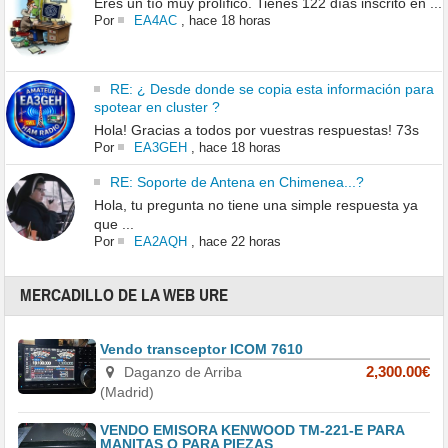
Eres un tío muy prolífico. Tienes 122 días inscrito en ...
Por
EA4AC
,
hace 18 horas
RE: ¿ Desde donde se copia esta información para
spotear en cluster ?
Hola! Gracias a todos por vuestras respuestas! 73s
Por
EA3GEH
,
hace 18 horas
RE: Soporte de Antena en Chimenea...?
Hola, tu pregunta no tiene una simple respuesta ya
que ...
Por
EA2AQH
,
hace 22 horas
MERCADILLO DE LA WEB URE
Vendo transceptor ICOM 7610
Daganzo de Arriba
2,300.00€
(Madrid)
VENDO EMISORA KENWOOD TM-221-E PARA
MANITAS O PARA PIEZAS