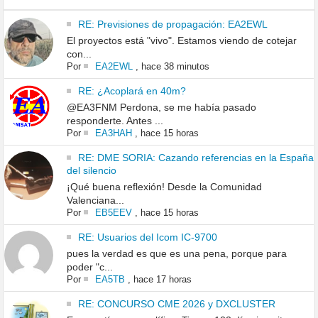
RE: Previsiones de propagación: EA2EWL
El proyectos está "vivo". Estamos viendo de cotejar
con...
Por
EA2EWL
,
hace 38 minutos
RE: ¿Acoplará en 40m?
@EA3FNM Perdona, se me había pasado
responderte. Antes ...
Por
EA3HAH
,
hace 15 horas
RE: DME SORIA: Cazando referencias en la España
del silencio
¡Qué buena reflexión! Desde la Comunidad
Valenciana...
Por
EB5EEV
,
hace 15 horas
RE: Usuarios del Icom IC-9700
pues la verdad es que es una pena, porque para
poder "c...
Por
EA5TB
,
hace 17 horas
RE: CONCURSO CME 2026 y DXCLUSTER