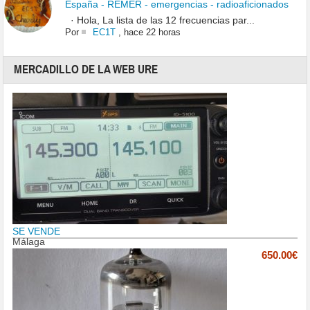
España - REMER - emergencias - radioaficionados
· Hola, La lista de las 12 frecuencias par...
Por
EC1T
,
hace 22 horas
MERCADILLO DE LA WEB URE
SE VENDE
Málaga
650.00€