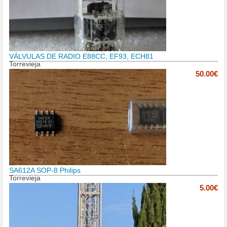
VÁLVULAS DE RADIO E88CC, EF93, ECH81
Torrevieja
50.00€
SA612A SOP-8 Philips
Torrevieja
5.00€