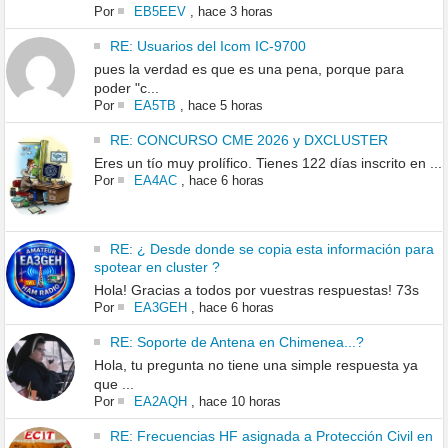
Por
EB5EEV
,
hace 3 horas
RE: Usuarios del Icom IC-9700
pues la verdad es que es una pena, porque para
poder "c...
Por
EA5TB
,
hace 5 horas
RE: CONCURSO CME 2026 y DXCLUSTER
Eres un tío muy prolífico. Tienes 122 días inscrito en ...
Por
EA4AC
,
hace 6 horas
RE: ¿ Desde donde se copia esta información para
spotear en cluster ?
Hola! Gracias a todos por vuestras respuestas! 73s
Por
EA3GEH
,
hace 6 horas
RE: Soporte de Antena en Chimenea...?
Hola, tu pregunta no tiene una simple respuesta ya
que ...
Por
EA2AQH
,
hace 10 horas
RE: Frecuencias HF asignada a Protección Civil en