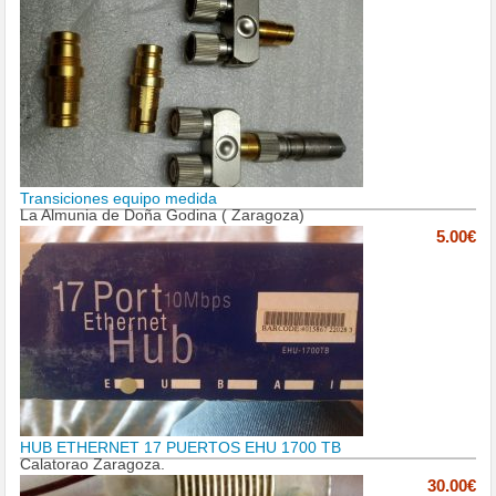
Transiciones equipo medida
La Almunia de Doña Godina ( Zaragoza)
5.00€
HUB ETHERNET 17 PUERTOS EHU 1700 TB
Calatorao Zaragoza.
30.00€