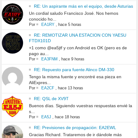
RE: Un aspirante más en el equipo, desde Asturias
Un cordial saludo Francisco José. Nos hemos
conocido ho...
Por
EA1RY
,
hace 5 horas
RE: REMOTIZAR UNA ESTACION CON YAESU
FTDX101D
+1 como @ea5jtf y con Android es OK (pero es de
pago au...
Por
EA3FNM
,
hace 9 horas
RE: Repuesto para fuente Alinco DM-330
Tengo la misma fuente y encontré esa pieza en
AliExpres...
Por
EA2CF
,
hace 13 horas
RE: QSL de XV9T
Buenos días. Siguiendo vuestras respuestas envié la
s...
Por
EA5J
,
hace 18 horas
RE: Previsiones de propagación: EA2EWL
Gracias Richard. Trataremos de ir dándole más