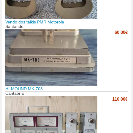
Vendo dos talkis PMR Motorola
Santander
60.00€
HI-MOUND MK-703
Cantabria
110.00€