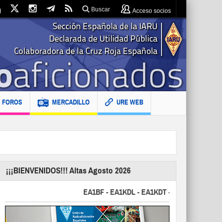
Buscar
Acceso socios
FOROS
MERCADILLO
URE WEB
¡¡¡BIENVENIDOS!!! Altas Agosto 2026
EA1BF - EA1KDL - EA1KDT - EA2FBJ - EA2FJU - 