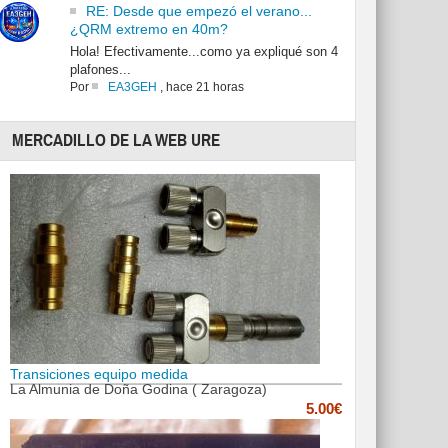
RE: Desde que empezó el verano...
¿QRM extremo en 40m?
Hola! Efectivamente...como ya expliqué son 4
plafones...
Por
EA3GEH
,
hace 21 horas
MERCADILLO DE LA WEB URE
Transiciones equipo medida
La Almunia de Doña Godina ( Zaragoza)
5.00€