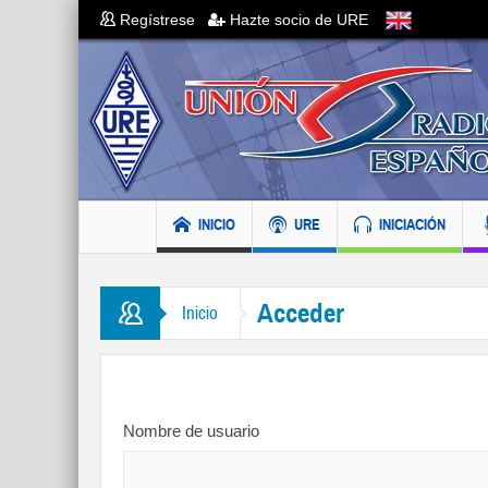
Regístrese
Hazte socio de URE
INICIO
URE
INICIACIÓN
Acceder
Inicio
Nombre de usuario