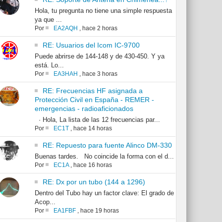
Hola, tu pregunta no tiene una simple respuesta
ya que ...
Por
EA2AQH
,
hace 2 horas
RE: Usuarios del Icom IC-9700
Puede abrirse de 144-148 y de 430-450. Y ya
está. Lo...
Por
EA3HAH
,
hace 3 horas
RE: Frecuencias HF asignada a
Protección Civil en España - REMER -
emergencias - radioaficionados
· Hola, La lista de las 12 frecuencias par...
Por
EC1T
,
hace 14 horas
RE: Repuesto para fuente Alinco DM-330
Buenas tardes. No coincide la forma con el d...
Por
EC1A
,
hace 16 horas
RE: Dx por un tubo (144 a 1296)
Dentro del Tubo hay un factor clave: El grado de
Acop...
Por
EA1FBF
,
hace 19 horas