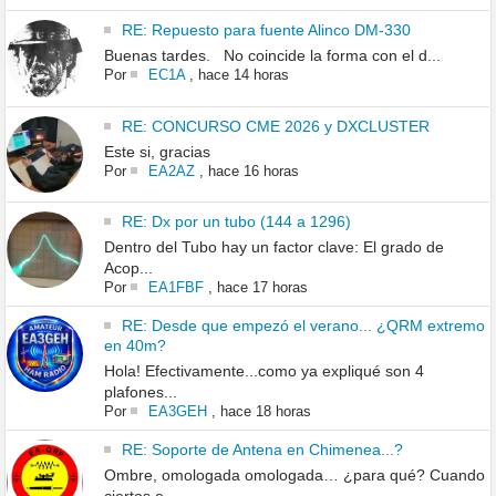
RE: Repuesto para fuente Alinco DM-330
Buenas tardes. No coincide la forma con el d...
Por
EC1A
,
hace 14 horas
RE: CONCURSO CME 2026 y DXCLUSTER
Este si, gracias
Por
EA2AZ
,
hace 16 horas
RE: Dx por un tubo (144 a 1296)
Dentro del Tubo hay un factor clave: El grado de
Acop...
Por
EA1FBF
,
hace 17 horas
RE: Desde que empezó el verano... ¿QRM extremo
en 40m?
Hola! Efectivamente...como ya expliqué son 4
plafones...
Por
EA3GEH
,
hace 18 horas
RE: Soporte de Antena en Chimenea...?
Ombre, omologada omologada… ¿para qué? Cuando