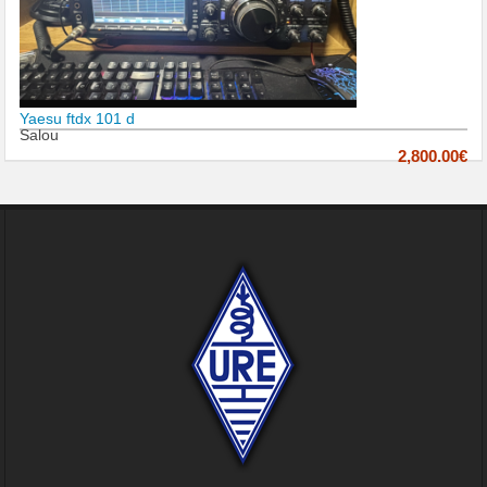
Yaesu ftdx 101 d
Salou
2,800.00€