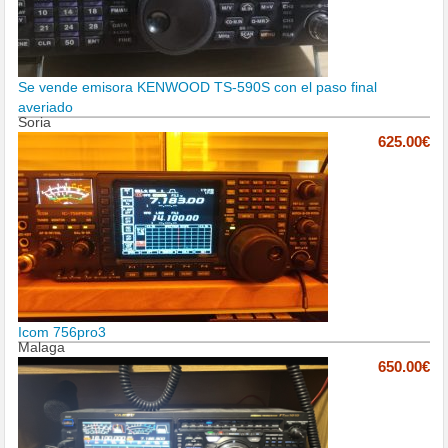
Se vende emisora KENWOOD TS-590S con el paso final
averiado
Soria
625.00€
Icom 756pro3
Malaga
650.00€