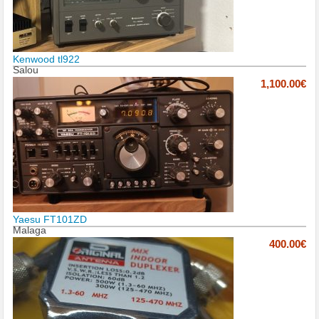
Kenwood tl922
Salou
1,100.00€
Yaesu FT101ZD
Malaga
400.00€