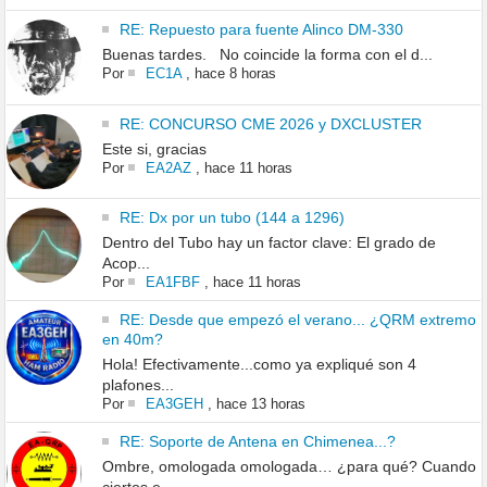
RE: Repuesto para fuente Alinco DM-330
Buenas tardes. No coincide la forma con el d...
Por
EC1A
,
hace 8 horas
RE: CONCURSO CME 2026 y DXCLUSTER
Este si, gracias
Por
EA2AZ
,
hace 11 horas
RE: Dx por un tubo (144 a 1296)
Dentro del Tubo hay un factor clave: El grado de
Acop...
Por
EA1FBF
,
hace 11 horas
RE: Desde que empezó el verano... ¿QRM extremo
en 40m?
Hola! Efectivamente...como ya expliqué son 4
plafones...
Por
EA3GEH
,
hace 13 horas
RE: Soporte de Antena en Chimenea...?
Ombre, omologada omologada… ¿para qué? Cuando