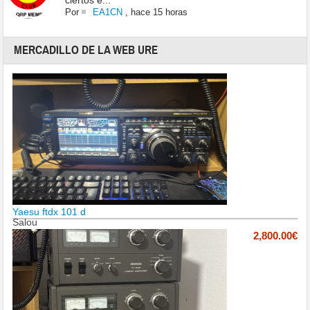
ciertos e...
Por
EA1CN
,
hace 15 horas
MERCADILLO DE LA WEB URE
Yaesu ftdx 101 d
Salou
2,800.00€