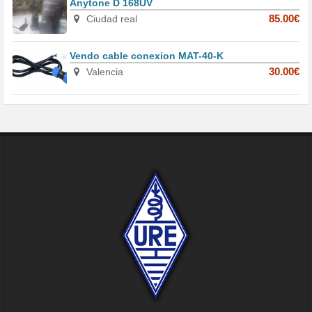
Anytone D 168UV
Ciudad real
85.00€
Vendo cable conexion MAT-40-K
Valencia
30.00€