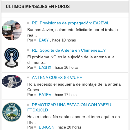
ÚLTIMOS MENSAJES EN FOROS
RE: Previsiones de propagación: EA2EWL
Buenas Javier, solamente felicitarte por el trabajo
rea...
Por
EA8Y
,
hace 10 horas
RE: Soporte de Antena en Chimenea...?
El problema NO es la sujeción de la antena a la
chimene...
Por
EA1HX
,
hace 16 horas
ANTENA CUBEX-88 V/UHF
Hola necesito el esquema de montaje de la antena
Cubex-...
Por
EA1EV
,
hace 17 horas
REMOTIZAR UNA ESTACION CON YAESU
FTDX101D
Hola a todos, No sabía si poner el tema aquí, o en
HF...
Por
EB4GSN
,
hace 20 horas