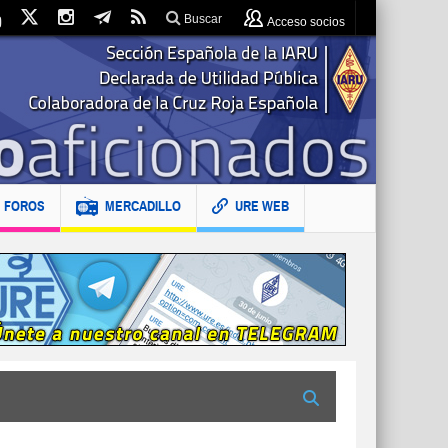
Buscar
Acceso socios
FOROS
MERCADILLO
URE WEB