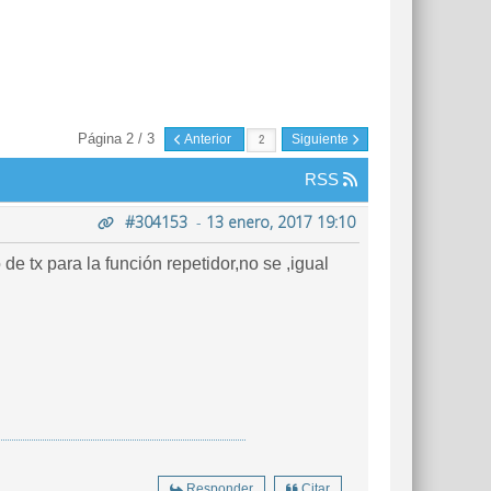
Página 2 / 3
Anterior
Siguiente
RSS
#304153
-
13 enero, 2017 19:10
e tx para la función repetidor,no se ,igual
Responder
Citar