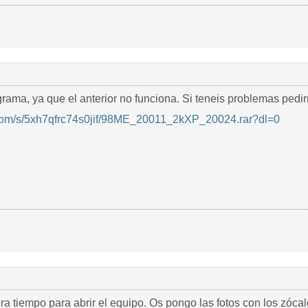
rama, ya que el anterior no funciona. Si teneis problemas pedi
com/s/5xh7qfrc74s0jif/98ME_20011_2kXP_20024.rar?dl=0
era tiempo para abrir el equipo. Os pongo las fotos con los zóc