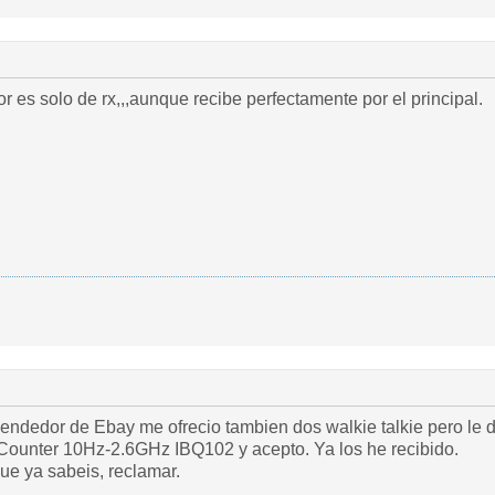
 es solo de rx,,,aunque recibe perfectamente por el principal.
ecio tambien dos walkie talkie pero le dije preferia un BaoFeng UV-82 y un Portable
Handheld Frequency Counter 10Hz-2.6GHz IBQ102 y acepto. Ya los he recibido.
que ya sabeis, reclamar.