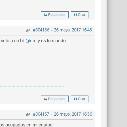
Responder
Citar
#304156
-
26 mayo, 2017 16:45
rmelo a ea1df
@ure
y os lo mando.
Responder
Citar
#304157
-
26 mayo, 2017 16:56
alos ocupados en mi equipo