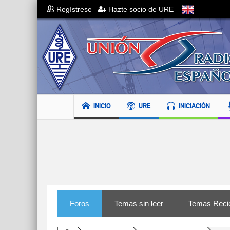
Regístrese
Hazte socio de URE
INICIO
URE
INICIACIÓN
Foros
Temas sin leer
Temas Reci