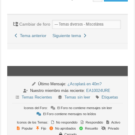
Cambiar de foro
Tema anterior
Siguiente tema
Último Mensaje:
¿Acoplará en 40m?
Nuestro miembro más reciente:
EA10024URE
Temas Recientes
Temas sin leer
Etiquetas
Iconos del Foro:
El Foro no contiene mensajes sin leer
El Foro contiene mensajes no leídos
Iconos de los Temas:
No respondido
Respondido
Activo
Popular
Fijo
No aprobados
Resuelto
Privado
Cerrado