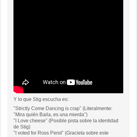
Y lo que Stig escucha es:
"Strictly Come Dancing is crap" (Literalmente:
"Mira quién Baila, es una mierda")
"I Love cheese" (Posible pista sobre la identidad
de Stig)
"I voted for Ross Perot" (Gracieta sobre este