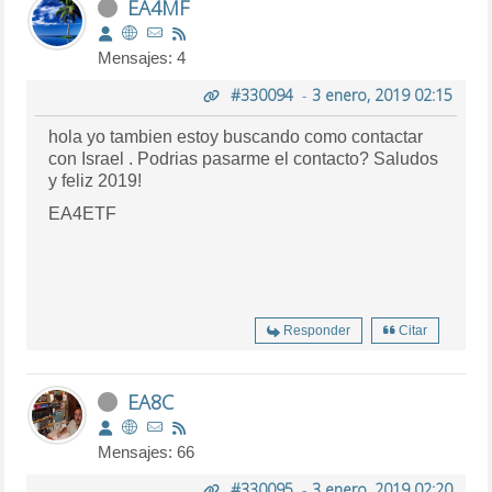
EA4MF
Mensajes: 4
#330094
-
3 enero, 2019 02:15
hola yo tambien estoy buscando como contactar
con Israel . Podrias pasarme el contacto? Saludos
y feliz 2019!
EA4ETF
Responder
Citar
EA8C
Mensajes: 66
#330095
-
3 enero, 2019 02:20