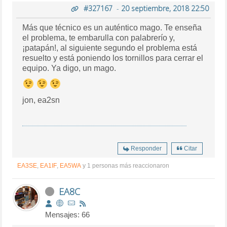
#327167
-
20 septiembre, 2018 22:50
Más que técnico es un auténtico mago. Te enseña
el problema, te embarulla con palabrerío y,
¡patapán!, al siguiente segundo el problema está
resuelto y está poniendo los tornillos para cerrar el
equipo. Ya digo, un mago.
jon, ea2sn
Responder
Citar
EA3SE
,
EA1IF
,
EA5WA
y 1 personas más reaccionaron
EA8C
Mensajes: 66