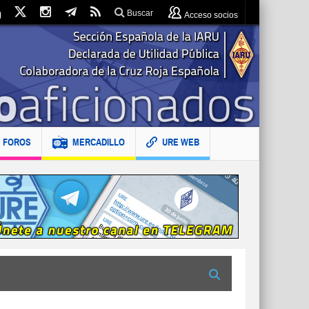
Buscar
Acceso socios
FOROS
MERCADILLO
URE WEB