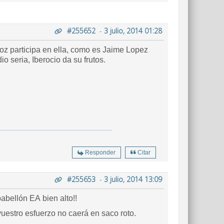
#255652
-
3 julio, 2014 01:28
oz participa en ella, como es Jaime Lopez
r una radio seria, Iberocio da su frutos.
Responder
Citar
#255653
-
3 julio, 2014 13:09
abellón EA bien alto!!
vuestro esfuerzo no caerá en saco roto.