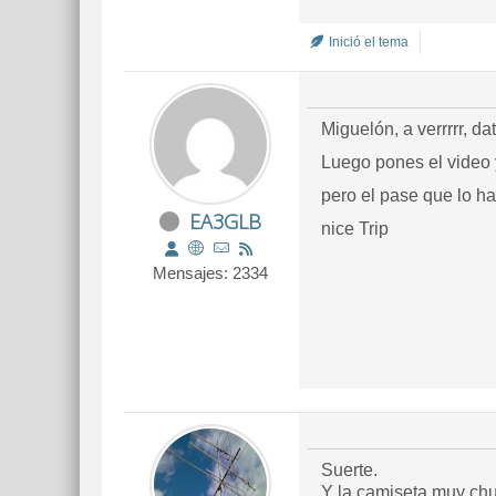
Inició el tema
Miguelón, a verrrrr, da
Luego pones el video 
pero el pase que lo h
EA3GLB
nice Trip
Mensajes: 2334
Suerte.
Y la camiseta muy chu