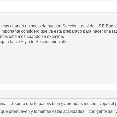
 y mas cuando un socio de nuestra Sección Local de URE Badaj
EA5005URE y lo mas importante considero que ya esta preparado para hace
remos este mes cuando se examine.
a a la URE y a tu Sección bien alto.
ía!!...Espero que lo paséis bien y aprendáis mucho. Dejad el p
os que promueven y fomentan estas actividades... con gente así, 