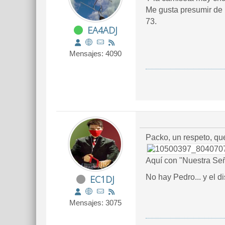
Me gusta presumir de 
73.
EA4ADJ
Mensajes: 4090
Packo, un respeto, que
Aquí con "Nuestra Seño
No hay Pedro... y el 
EC1DJ
Mensajes: 3075