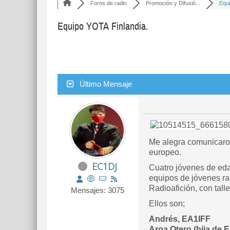
Foros de radio
Promoción y Difusió...
Equi
Equipo YOTA Finlandia.
Último Mensaje
Me alegra comunicaros
europeo.
EC1DJ
Cuatro jóvenes de eda
equipos de jóvenes rad
Radioafición, con tall
Mensajes: 3075
Ellos son;
Andrés, EA1IFF
Aroa Otero (hija de