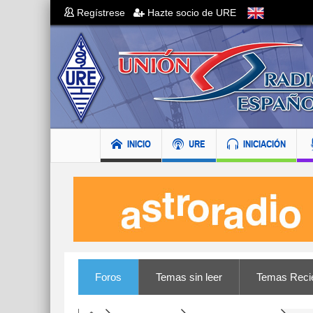
Regístrese
Hazte socio de URE
INICIO
URE
INICIACIÓN
Foros
Temas sin leer
Temas Reci