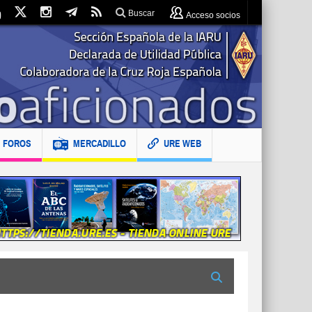
Buscar
Acceso socios
FOROS
MERCADILLO
URE WEB