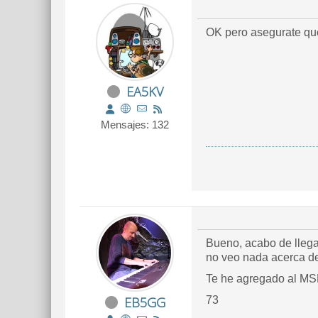
OK pero asegurate que
EA5KV
Mensajes: 132
Bueno, acabo de llega
no veo nada acerca d
Te he agregado al MSN
EB5GG
73