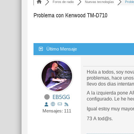
Foros de radio
Nuevas tecnologías
Probl
Problema con Kenwood TM-D710
Último Mensaje
Hola a todos, soy nov
problemas, hace unos 
llevo dos dias intent
A la izquierda pone 
EB5GG
configurado. Le he hec
Igual estoy muy mayo
Mensajes: 111
73 A tod@s.