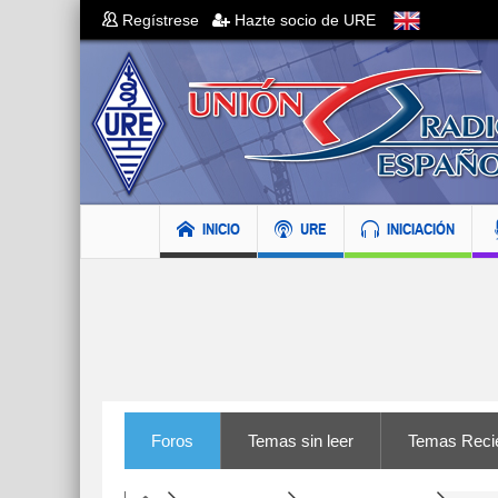
Regístrese
Hazte socio de URE
INICIO
URE
INICIACIÓN
Foros
Temas sin leer
Temas Reci