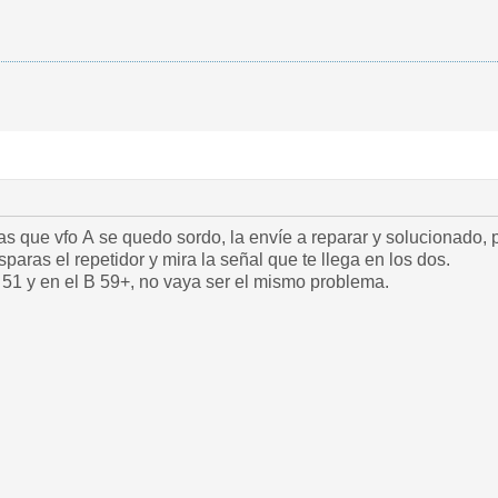
o, la envíe a reparar y solucionado, prueba colocando los dos vfo en la salida de
paras el repetidor y mira la señal que te llega en los dos.
 51 y en el B 59+, no vaya ser el mismo problema.