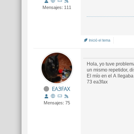
Mensajes: 111
Inició el tema
Hola, yo tuve problemas que vfo A se quedo sord
un mismo repetidor, dis
El mío en el A llegaba
73 ea3fax
EA3FAX
Mensajes: 75