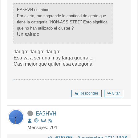
EA5HVH escribió:
Por cierto, me sorprende la cantidad de gente que
tiene la categoria "NON-ASSISTED" Esto significa
que no han utilizado el cluster ?
Un saludo
:laugh: :laugh: :laugh:
Esa va a ser una muy larga guerra.....
Casi mejor que quiten esa categoría.
Responder
Citar
EA5HVH
Mensajes: 704
#167855
-
3 noviembre, 2011 13:38