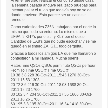
Al tener previsto realizar el concurso desde casa,
la semana pasada anduve realizado pruebas para
intentar paliar el ruido que todavía hoy no se de
donde proviene. Esto parece ser un caso sin
remedio.
Como curiosidades Z36N trabajado por el norte lo
mismo que todo su entorno. Lo mismo que a
EF9A. 3 KH7's por el sur y KL7 por el oeste.
Cantidad de EA8's que no pude escuchar y se me
quedó en el tintero ZA, GJ... todo cerquita..
Gracias a todos los amigos EA que me llamaron o
contestaron a mi llamada. Mucha suerte!
RatesTime QSOs QSOs perminute QSOs perhour
From To Time QSO # Time QSO #
10 38 3.8 228 30-Oct-2011 15:43 1270 30-Oct-
2011 15:53 1308
20 72 3.6 216 30-Oct-2011 18:03 1688 30-Oct-
2011 18:23 1760
30 102 3.4 204 30-Oct-2011 17:55 1666 30-Oct-
2011 18:26 1768
60 195 3.3 195 30-Oct-2011 16:34 1418 30-Oct-