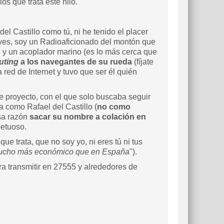
 los que trata este hilo.
el Castillo como tú, ni he tenido el placer
 ves, soy un Radioaficionado del montón que
B y un acoplador marino (es lo más cerca que
uting
a los navegantes de su rueda
(fíjate
 red de Internet y tuvo que ser él quién
 proyecto, con el que solo buscaba seguir
 como Rafael del Castillo (
no como
esa razón
sacar su nombre a colación en
petuoso.
que trata, que no soy yo, ni eres tú ni tus
mucho más económico que en España
").
a transmitir en 27555 y alrededores de