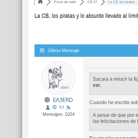
Foros de radio
CB-27
La CB, los piratas ..
La CB, los piratas y lo absurdo llevado al lími
Último Mensaje
Sacara a relucir la f
ver
.
EA3ERD
Cuando he escrito sobr
Mensajes: 1024
A pesar de que por 
las felicitaciones d