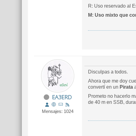
R: Uso reservado al E
M: Uso mixto que co
Disculpas a todos.
Ahora que me doy cue
convertí en un
Pirata
a
EA3ERD
Prometo no hacerlo má
de 40 m en SSB, duran
Mensajes: 1024