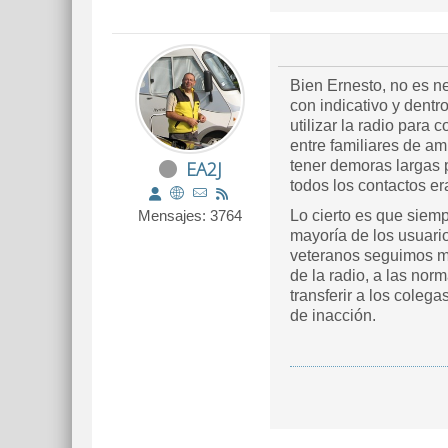
Bien Ernesto, no es ne
con indicativo y dentr
utilizar la radio para
entre familiares de am
EA2J
tener demoras largas 
todos los contactos era
Mensajes: 3764
Lo cierto es que siemp
mayoría de los usuari
veteranos seguimos ma
de la radio, a las nor
transferir a los coleg
de inacción.