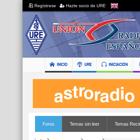
Regístrese
Hazte socio de URE
INICIO
URE
INICIACIÓN
Foros
Temas sin leer
Temas Reci