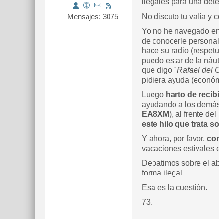
ilegales para una det
Mensajes: 3075
No discuto tu valía y 
Yo no he navegado en v
de conocerle personal
hace su radio (respet
puedo estar de la náut
que digo "
Rafael del C
pidiera ayuda (económi
Luego
harto de recib
ayudando a los demás 
EA8XM
), al frente d
este hilo que trata 
Y ahora, por favor,
com
vacaciones estivales 
Debatimos sobre el ab
forma ilegal.
Esa es la cuestión.
73.