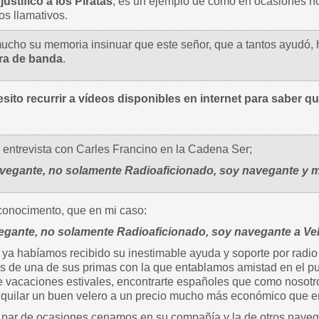
stifico a los Piratas
, es un ejemplo de como en ocasiones no
os llamativos.
cho su memoria insinuar que este señor, que a tantos ayudó, h
ra de banda
.
sito recurrir a vídeos disponibles en internet para saber qui
a entrevista con Carles Francino en la Cadena Ser;
vegante, no solamente Radioaficionado, soy navegante y m
conocimento, que en mi caso:
egante, no solamente Radioaficionado, soy navegante a Ve
ya habíamos recibido su inestimable ayuda y soporte por radio
s de una de sus primas con la que entablamos amistad en el p
e vacaciones estivales, encontrarte españoles que como nosotr
lquilar un buen velero a un precio mucho más económico que 
 par de ocasiones cenamos en su compañía y la de otros navega