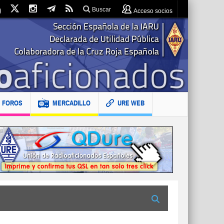
Buscar
Acceso socios
FOROS
MERCADILLO
URE WEB