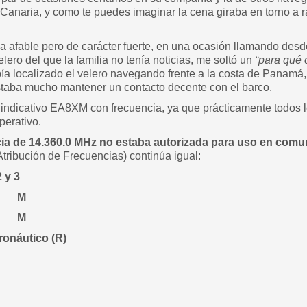
Canaria, y como te puedes imaginar la cena giraba en torno a r
a afable pero de carácter fuerte, en una ocasión llamando des
elero del que la familia no tenía noticias, me soltó un
“para qué 
abía localizado el velero navegando frente a la costa de Panam
ostaba mucho mantener un contacto decente con el barco.
u indicativo EA8XM con frecuencia, ya que prácticamente todos 
perativo.
cia de 14.360.0 MHz no estaba autorizada para uso en comu
tribución de Frecuencias) continúa igual:
 y 3
0 M
 M
ronáutico (R)