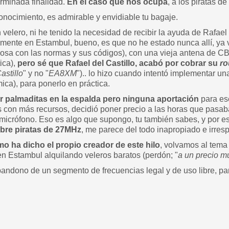
erminada finalidad.
En el caso que nos ocupa
, a los piratas de
conocimiento, es admirable y envidiable tu bagaje.
elero, ni he tenido la necesidad de recibir la ayuda de Rafael d
mente en Estambul, bueno, es que no he estado nunca allí, ya
uosa con las normas y sus códigos), con una vieja antena de C
ica),
pero sé que Rafael del Castillo, acabó por cobrar su
ro
astillo
" y no "
EA8XM
").. lo hizo cuando intentó implementar una
ca), para ponerlo en práctica.
ir palmaditas en la espalda pero ninguna aportación
para ese
con más recursos, decidió poner precio a las horas que pasaba
el micrófono. Eso es algo que supongo, tu también sabes, y por 
sobre piratas de 27MHz
, me parece del todo inapropiado e irres
o ha dicho el propio creador de este hilo
, volvamos al tema 
en Estambul alquilando veleros baratos (perdón; "
a un precio 
andono de un segmento de frecuencias legal y de uso libre, par