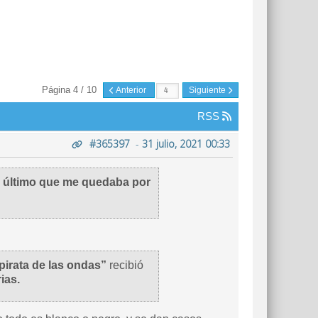
Página 4 / 10
Anterior
Siguiente
RSS
#365397
-
31 julio, 2021 00:33
o último que me quedaba por
pirata de las ondas”
recibió
ias.