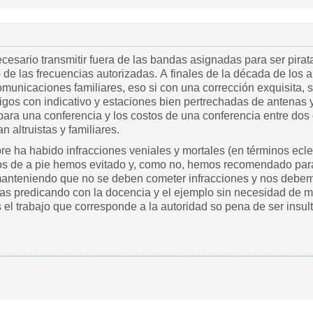
cesario transmitir fuera de las bandas asignadas para ser pirat
o de las frecuencias autorizadas. A finales de la década de los 
 comunicaciones familiares, eso si con una corrección exquisita, 
igos con indicativo y estaciones bien pertrechadas de antenas 
para una conferencia y los costos de una conferencia entre do
n altruistas y familiares.
re ha habido infracciones veniales y mortales (en términos ecle
os de a pie hemos evitado y, como no, hemos recomendado para 
nteniendo que no se deben cometer infracciones y nos debemos a
mas predicando con la docencia y el ejemplo sin necesidad de m
as el trabajo que corresponde a la autoridad so pena de ser ins