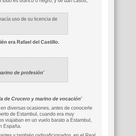
 todo es blanco o negro, y se dan casos,
acía uso de su licencia de
én era Rafael del Castillo.
arino de profesión
"
la de Crucero y marino de vocación
"
 en diversas ocasiones, antes de conocerle
uerto de Estambul, cuando era muy
os viajaban en un vuelo barato a Estambul,
en España.
ntes y también radioaficionados, en el Real