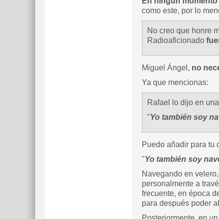
En ningún momento ju
como este, por lo men
No creo que honre mu
Radioaficionado
fue
Miguel Ángel,
no nece
Ya que mencionas:
Rafael lo dijo en un
"
Yo también soy na
Puedo añadir para tu 
"
Yo también soy nav
Navegando en velero, 
personalmente a travé
frecuente, en época d
para después poder a
Posteriormente, en un