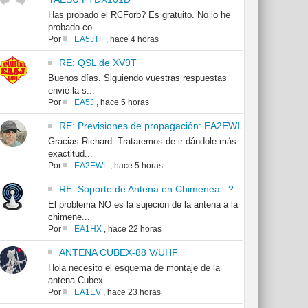
Has probado el RCForb? Es gratuito. No lo he
probado co...
Por
EA5JTF
,
hace 4 horas
RE: QSL de XV9T
Buenos días. Siguiendo vuestras respuestas
envié la s...
Por
EA5J
,
hace 5 horas
RE: Previsiones de propagación: EA2EWL
Gracias Richard. Trataremos de ir dándole más
exactitud...
Por
EA2EWL
,
hace 5 horas
RE: Soporte de Antena en Chimenea...?
El problema NO es la sujeción de la antena a la
chimene...
Por
EA1HX
,
hace 22 horas
ANTENA CUBEX-88 V/UHF
Hola necesito el esquema de montaje de la
antena Cubex-...
Por
EA1EV
,
hace 23 horas