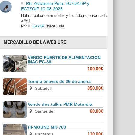
RE: Activacion Pota. EC7DZZ/P y
EC7ZO/P 10-08-2026
Hola ...pelea entre dedos y teclado,no pasa nada
&#x1...
Por
EA7KP
,
hace 1 día
MERCADILLO DE LA WEB URE
VENDO FUENTE DE ALIMENTACIÓN
INAC FC-36
100.00€
Torreta televes de 36 de ancha
Sabadell
350.00€
Vendo dos talkis PMR Motorola
Santander
60.00€
HI-MOUND MK-703
Cantabria
110.00€