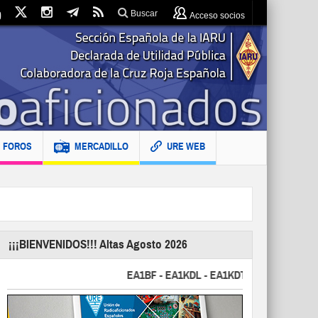
Buscar
Acceso socios
FOROS
MERCADILLO
URE WEB
¡¡¡BIENVENIDOS!!! Altas Agosto 2026
EA1BF - EA1KDL - EA1KDT - EA2FBJ - EA2FJU 