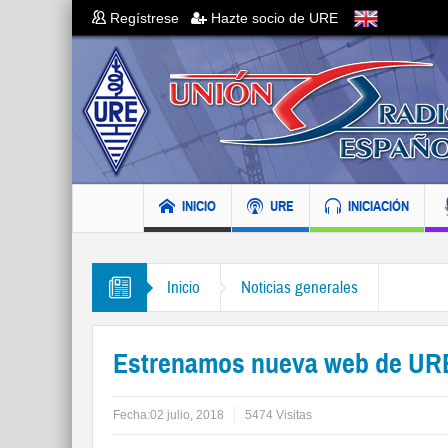
Regístrese
Hazte socio de URE
INICIO
URE
INICIACIÓN
Inicio
Noticias generales
Estrenamos nueva web de UR
Fecha:
02 julio, 2018
5474 Visitas