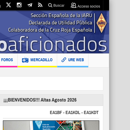
Buscar
Acceso socios
FOROS
MERCADILLO
URE WEB
¡¡¡BIENVENIDOS!!! Altas Agosto 2026
EA1BF - EA1KDL - EA1KDT - EA2FBJ - EA2FJU -