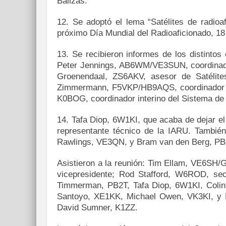
Balizas.
12. Se adoptó el lema “Satélites de radioa
próximo Día Mundial del Radioaficionado, 18 
13. Se recibieron informes de los distintos
Peter Jennings, AB6WM/VE3SUN, coordinador
Groenendaal, ZS6AKV, asesor de Satélite
Zimmermann, F5VKP/HB9AQS, coordinador d
K0BOG, coordinador interino del Sistema de
14. Tafa Diop, 6W1KI, que acaba de dejar el
representante técnico de la IARU. Tambié
Rawlings, VE3QN, y Bram van den Berg, P
Asistieron a la reunión: Tim Ellam, VE6SH
vicepresidente; Rod Stafford, W6ROD, secr
Timmerman, PB2T, Tafa Diop, 6W1KI, Col
Santoyo, XE1KK, Michael Owen, VK3KI, y 
David Sumner, K1ZZ.