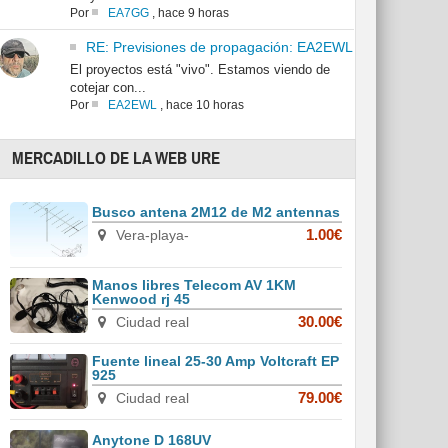
Por
EA7GG
,
hace 9 horas
RE: Previsiones de propagación: EA2EWL
El proyectos está "vivo". Estamos viendo de
cotejar con...
Por
EA2EWL
,
hace 10 horas
MERCADILLO DE LA WEB URE
Busco antena 2M12 de M2 antennas
Vera-playa-
1.00€
Manos libres Telecom AV 1KM
Kenwood rj 45
Ciudad real
30.00€
Fuente lineal 25-30 Amp Voltcraft EP
925
Ciudad real
79.00€
Anytone D 168UV