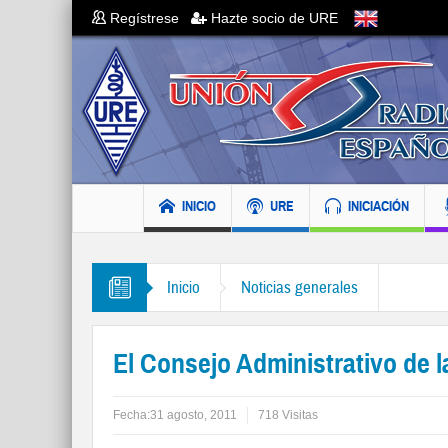
Regístrese
Hazte socio de URE
INICIO
URE
INICIACIÓN
Inicio
Noticias generales
El Consejo Administrativo de l
Fecha:
31 agosto, 2011
718 Visitas