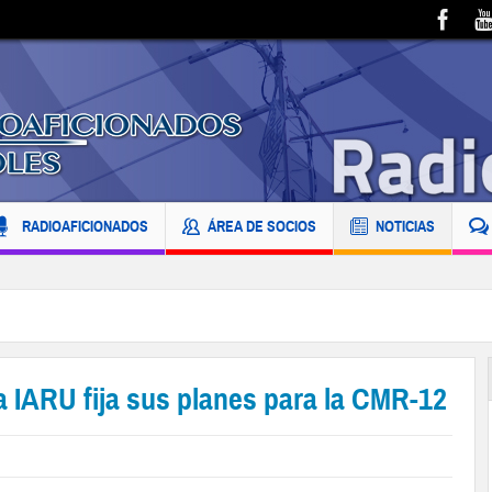
RADIOAFICIONADOS
ÁREA DE SOCIOS
NOTICIAS
a IARU fija sus planes para la CMR-12