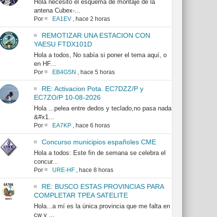
Hola necesito el esquema de montaje de la
antena Cubex-...
Por
EA1EV
,
hace 2 horas
REMOTIZAR UNA ESTACION CON
YAESU FTDX101D
Hola a todos, No sabía si poner el tema aquí, o
en HF...
Por
EB4GSN
,
hace 5 horas
RE: Activacion Pota. EC7DZZ/P y
EC7ZO/P 10-08-2026
Hola ...pelea entre dedos y teclado,no pasa nada
&#x1...
Por
EA7KP
,
hace 6 horas
Concurso municipios españoles CME
Hola a todos: Este fin de semana se celebra el
concur...
Por
URE-HF
,
hace 8 horas
RE: BUSCO ESTAS PROVINCIAS PARA
COMPLETAR TPEA SATELITE
Hola...a mí es la única provincia que me falta en
cw y ...