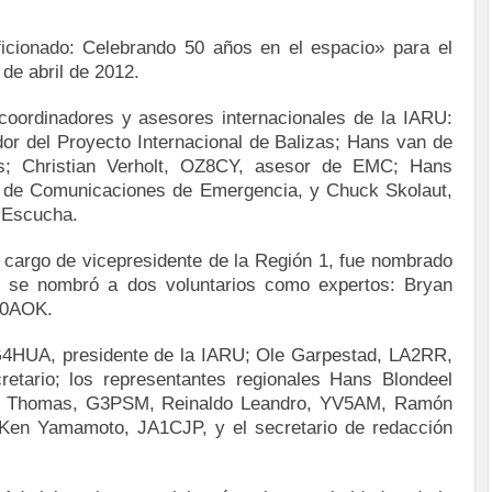
ficionado: Celebrando 50 años en el espacio» para el
de abril de 2012.
 coordinadores y asesores internacionales de la IARU:
 del Proyecto Internacional de Balizas; Hans van de
s; Christian Verholt, OZ8CY, asesor de EMC; Hans
e Comunicaciones de Emergencia, y Chuck Skolaut,
 Escucha.
 cargo de vicepresidente de la Región 1, fue nombrado
n se nombró a dos voluntarios como expertos: Bryan
B0AOK.
/G4HUA, presidente de la IARU; Ole Garpestad, LA2RR,
etario; los representantes regionales Hans Blondeel
in Thomas, G3PSM, Reinaldo Leandro, YV5AM, Ramón
Ken Yamamoto, JA1CJP, y el secretario de redacción