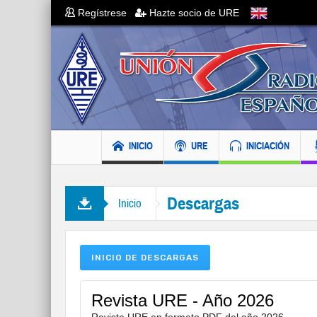
Regístrese
Hazte socio de URE
INICIO
URE
INICIACIÓN
Descargas
Inicio
INICIO DE DESCARGAS
Revista URE - Año 2026