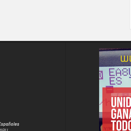
Españoles
IARU