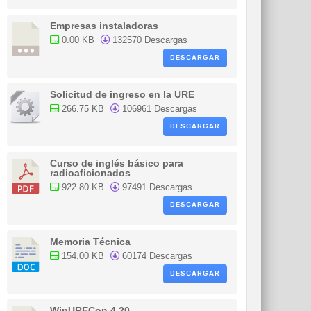
Empresas instaladoras
0.00 KB
132570 Descargas
DESCARGAR
Solicitud de ingreso en la URE
266.75 KB
106961 Descargas
DESCARGAR
Curso de inglés básico para
radioaficionados
922.80 KB
97491 Descargas
DESCARGAR
Memoria Técnica
154.00 KB
60174 Descargas
DESCARGAR
WinURECon 4.20