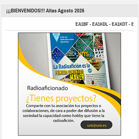
¡¡¡BIENVENIDOS!!! Altas Agosto 2026
EA1BF - EA1KDL - EA1KDT - EA2FB