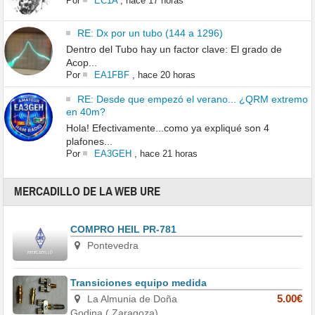
Por
EC1A
,
hace 17 horas
RE: Dx por un tubo (144 a 1296)
Dentro del Tubo hay un factor clave: El grado de
Acop...
Por
EA1FBF
,
hace 20 horas
RE: Desde que empezó el verano... ¿QRM extremo
en 40m?
Hola! Efectivamente...como ya expliqué son 4
plafones...
Por
EA3GEH
,
hace 21 horas
MERCADILLO DE LA WEB URE
COMPRO HEIL PR-781
Pontevedra
Transiciones equipo medida
La Almunia de Doña
5.00€
Godina ( Zaragoza)