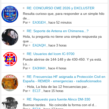
RE: CONCURSO CME 2026 y DXCLUSTER
Resulta curioso que, para responder a un simple hilo
de...
Por
EA3GEH
,
hace 52 minutos
RE: Soporte de Antena en Chimenea...?
Hola, tu pregunta no tiene una simple respuesta ya
que ...
Por
EA2AQH
,
hace 3 horas
RE: Usuarios del Icom IC-9700
Puede abrirse de 144-148 y de 430-450. Y ya está.
Lo...
Por
EA3HAH
,
hace 4 horas
RE: Frecuencias HF asignada a Protección Civil en
España - REMER - emergencias - radioaficionados
· Hola, La lista de las 12 frecuencias par...
Por
EC1T
,
hace 15 horas
RE: Repuesto para fuente Alinco DM-330
Buenas tardes. No coincide la forma con el d...