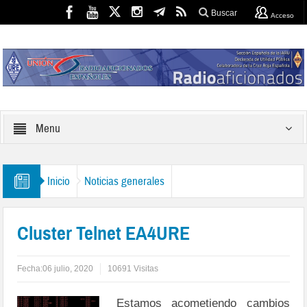
Buscar
Acceso
Menu
Inicio
Noticias generales
Cluster Telnet EA4URE
Fecha:
06 julio, 2020
10691 Visitas
Estamos acometiendo cambios