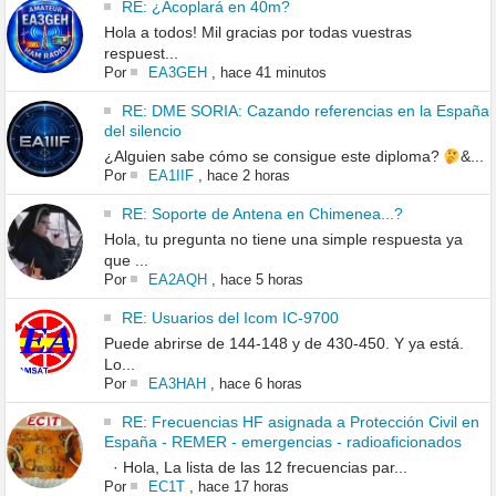
RE: ¿Acoplará en 40m?
Hola a todos! Mil gracias por todas vuestras
respuest...
Por
EA3GEH
,
hace 41 minutos
RE: DME SORIA: Cazando referencias en la España
del silencio
¿Alguien sabe cómo se consigue este diploma?
&...
Por
EA1IIF
,
hace 2 horas
RE: Soporte de Antena en Chimenea...?
Hola, tu pregunta no tiene una simple respuesta ya
que ...
Por
EA2AQH
,
hace 5 horas
RE: Usuarios del Icom IC-9700
Puede abrirse de 144-148 y de 430-450. Y ya está.
Lo...
Por
EA3HAH
,
hace 6 horas
RE: Frecuencias HF asignada a Protección Civil en
España - REMER - emergencias - radioaficionados
· Hola, La lista de las 12 frecuencias par...
Por
EC1T
,
hace 17 horas