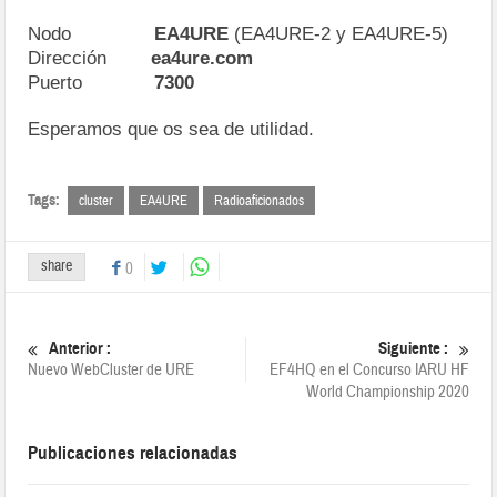
Nodo
EA4URE
(EA4URE-2 y EA4URE-5)
Dirección
ea4ure.com
Puerto
7300
Esperamos que os sea de utilidad.
Tags:
cluster
EA4URE
Radioaficionados
share
0
Anterior :
Siguiente :
Nuevo WebCluster de URE
EF4HQ en el Concurso IARU HF
World Championship 2020
Publicaciones relacionadas