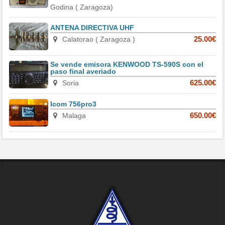
Godina ( Zaragoza)
ANTENA DIRECTIVA UHF
Calatorao ( Zaragoza )
25.00€
Se vende emisora KENWOOD TS-590S con el
paso final averiado
Soria
625.00€
Icom 756pro3
Malaga
650.00€