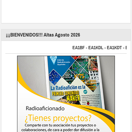
¡¡¡BIENVENIDOS!!! Altas Agosto 2026
EA1BF - EA1KDL - EA1KDT - EA2FB