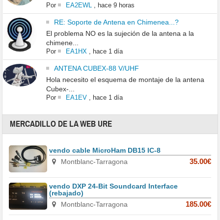
Por
EA2EWL
,
hace 9 horas
RE: Soporte de Antena en Chimenea...?
El problema NO es la sujeción de la antena a la
chimene...
Por
EA1HX
,
hace 1 día
ANTENA CUBEX-88 V/UHF
Hola necesito el esquema de montaje de la antena
Cubex-...
Por
EA1EV
,
hace 1 día
MERCADILLO DE LA WEB URE
vendo cable MicroHam DB15 IC-8
Montblanc-Tarragona
35.00€
vendo DXP 24-Bit Soundcard Interface
(rebajado)
Montblanc-Tarragona
185.00€