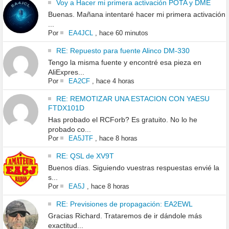
Voy a Hacer mi primera activación POTA y DME
Buenas. Mañana intentaré hacer mi primera activación
...
Por
EA4JCL
,
hace 60 minutos
RE: Repuesto para fuente Alinco DM-330
Tengo la misma fuente y encontré esa pieza en
AliExpres...
Por
EA2CF
,
hace 4 horas
RE: REMOTIZAR UNA ESTACION CON YAESU
FTDX101D
Has probado el RCForb? Es gratuito. No lo he
probado co...
Por
EA5JTF
,
hace 8 horas
RE: QSL de XV9T
Buenos días. Siguiendo vuestras respuestas envié la
s...
Por
EA5J
,
hace 8 horas
RE: Previsiones de propagación: EA2EWL
Gracias Richard. Trataremos de ir dándole más
exactitud...