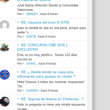
¡Qué buena reflexión! Desde la Comunidad
Valenciana...
Por
EB5EEV
,
hace 6 horas
RE: Usuarios del Icom IC-9700
pues la verdad es que es una pena, porque para
poder "c...
Por
EA5TB
,
hace 8 horas
RE: CONCURSO CME 2026 y
DXCLUSTER
Eres un tío muy prolífico. Tienes 122 días
inscrito en ...
Por
EA4AC
,
hace 9 horas
RE: ¿ Desde donde se copia esta
información para spotear en cluster ?
Hola! Gracias a todos por vuestras respuestas!
73s
Por
EA3GEH
,
hace 9 horas
RE: Soporte de Antena en Chimenea...?
Hola, tu pregunta no tiene una simple respuesta
ya que ...