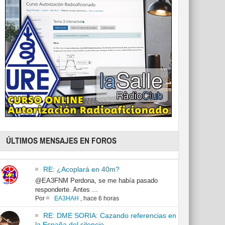
ÚLTIMOS MENSAJES EN FOROS
RE: ¿Acoplará en 40m?
@EA3FNM Perdona, se me había pasado
responderte. Antes ...
Por
EA3HAH
,
hace 6 horas
RE: DME SORIA: Cazando referencias en
la España del silencio