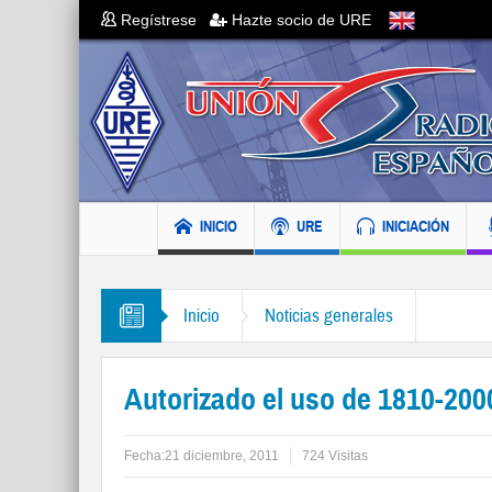
Regístrese
Hazte socio de URE
INICIO
URE
INICIACIÓN
Inicio
Noticias generales
Autorizado el uso de 1810-20
Fecha:
21 diciembre, 2011
724 Visitas