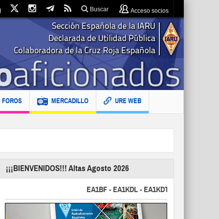
Buscar
Acceso socios
FOROS
MERCADILLO
URE WEB
¡¡¡BIENVENIDOS!!! Altas Agosto 2026
EA1BF - EA1KDL - EA1KDT - EA2FBJ - EA2FJU 