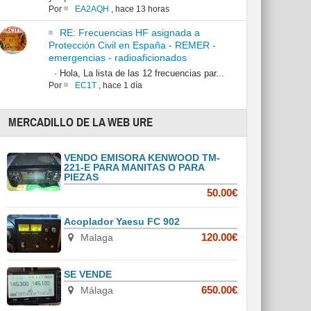
Por
EA2AQH
,
hace 13 horas
RE: Frecuencias HF asignada a
Protección Civil en España - REMER -
emergencias - radioaficionados
· Hola, La lista de las 12 frecuencias par...
Por
EC1T
,
hace 1 día
MERCADILLO DE LA WEB URE
VENDO EMISORA KENWOOD TM-
221-E PARA MANITAS O PARA
PIEZAS
50.00€
Acoplador Yaesu FC 902
Malaga
120.00€
SE VENDE
Málaga
650.00€