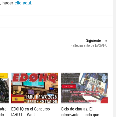
n, hacer
clic aquí
.
Siguiente :
Fallecimiento de EA2AFU
adro
ED0HQ en el Concurso
Ciclo de charlas: El
 de
IARU HF World
interesante mundo que