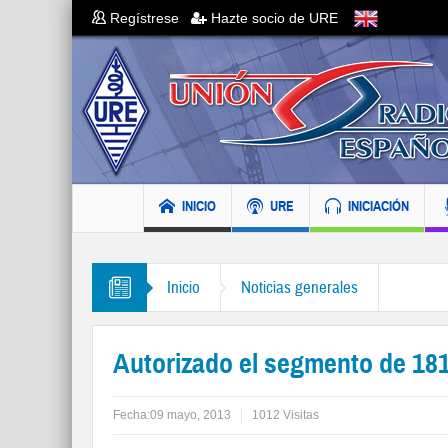
Regístrese
Hazte socio de URE
INICIO
URE
INICIACIÓN
Inicio
Noticias generales
Autorizado el segmento de 18
Fecha:
09 mayo, 2013
1012 Visitas