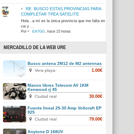
RE: BUSCO ESTAS PROVINCIAS PARA
COMPLETAR TPEA SATELITE
Hola...a mí es la única provincia que me falta en
cw y ...
Por
EA7GG
,
hace 15 horas
MERCADILLO DE LA WEB URE
Busco antena 2M12 de M2 antennas
Vera-playa-
1.00€
Manos libres Telecom AV 1KM
Kenwood rj 45
Ciudad real
30.00€
Fuente lineal 25-30 Amp Voltcraft EP
925
Ciudad real
79.00€
Anytone D 168UV