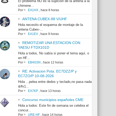
El problema NO es la sujeción de la antena a la
chimene...
Por
EA1HX
,
hace 8 horas
ANTENA CUBEX-88 V/UHF
Hola necesito el esquema de montaje de la
antena Cubex-...
Por
EA1EV
,
hace 9 horas
REMOTIZAR UNA ESTACION CON
YAESU FTDX101D
Hola a todos, No sabía si poner el tema aquí, o
en HF...
Por
EB4GSN
,
hace 12 horas
RE: Activacion Pota. EC7DZZ/P y
EC7ZO/P 10-08-2026
Hola ...pelea entre dedos y teclado,no pasa nada
&#x1...
Por
EA7KP
,
hace 13 horas
Concurso municipios españoles CME
Hola a todos: Este fin de semana se celebra el
concur...
Por
URE-HF
,
hace 14 horas