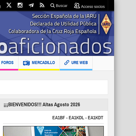
Buscar
Acceso socios
FOROS
MERCADILLO
URE WEB
¡¡¡BIENVENIDOS!!! Altas Agosto 2026
EA1BF - EA1KDL - EA1KDT - EA2FBJ - EA2FJU 