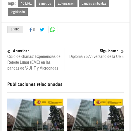
Tags:
40 MHz
8 metros
autorización
bandas atribuidas
legislación
share
0
Anterior :
Siguiente :
Ciclo de charlas: Experiencias de
Diploma 75 Aniversario de la URE
Rebote Lunar (EME) en las
bandas de V-UHF y Microondas
Publicaciones relacionadas