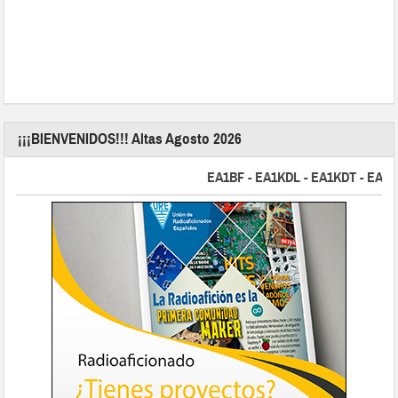
¡¡¡BIENVENIDOS!!! Altas Agosto 2026
EA1BF - EA1KDL - EA1KDT - EA2FBJ 