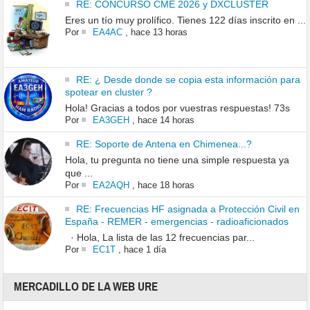
RE: CONCURSO CME 2026 y DXCLUSTER
Eres un tío muy prolífico. Tienes 122 días inscrito en ...
Por
EA4AC
,
hace 13 horas
RE: ¿ Desde donde se copia esta información para
spotear en cluster ?
Hola! Gracias a todos por vuestras respuestas! 73s
Por
EA3GEH
,
hace 14 horas
RE: Soporte de Antena en Chimenea...?
Hola, tu pregunta no tiene una simple respuesta ya
que ...
Por
EA2AQH
,
hace 18 horas
RE: Frecuencias HF asignada a Protección Civil en
España - REMER - emergencias - radioaficionados
· Hola, La lista de las 12 frecuencias par...
Por
EC1T
,
hace 1 día
MERCADILLO DE LA WEB URE