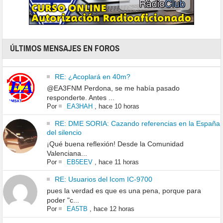
ÚLTIMOS MENSAJES EN FOROS
RE: ¿Acoplará en 40m?
@EA3FNM Perdona, se me había pasado
responderte. Antes ...
Por
EA3HAH
,
hace 10 horas
RE: DME SORIA: Cazando referencias en la España
del silencio
¡Qué buena reflexión! Desde la Comunidad
Valenciana...
Por
EB5EEV
,
hace 11 horas
RE: Usuarios del Icom IC-9700
pues la verdad es que es una pena, porque para
poder "c...
Por
EA5TB
,
hace 12 horas