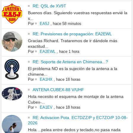
RE: QSL de XV9T
Buenos días. Siguiendo vuestras respuestas envié la
s...
Por
EA5J
,
hace 58 minutos
RE: Previsiones de propagación: EA2EWL
Gracias Richard. Trataremos de ir dándole más
exactitud...
Por
EA2EWL
,
hace 1 hora
RE: Soporte de Antena en Chimenea...?
El problema NO es la sujeción de la antena a la
chimene...
Por
EA1HX
,
hace 18 horas
ANTENA CUBEX-88 V/UHF
Hola necesito el esquema de montaje de la antena
Cubex-...
Por
EA1EV
,
hace 18 horas
RE: Activacion Pota. EC7DZZ/P y EC7ZO/P 10-08-
2026
Hola ...pelea entre dedos y teclado,no pasa nada