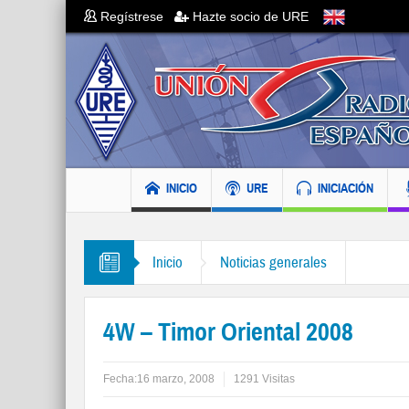
Regístrese
Hazte socio de URE
INICIO
URE
INICIACIÓN
Inicio
Noticias generales
4W – Timor Oriental 2008
Fecha:
16 marzo, 2008
1291 Visitas