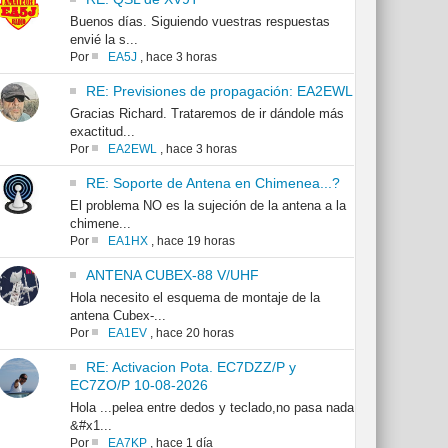
Buenos días. Siguiendo vuestras respuestas
envié la s...
Por
EA5J
,
hace 3 horas
RE: Previsiones de propagación: EA2EWL
Gracias Richard. Trataremos de ir dándole más
exactitud...
Por
EA2EWL
,
hace 3 horas
RE: Soporte de Antena en Chimenea...?
El problema NO es la sujeción de la antena a la
chimene...
Por
EA1HX
,
hace 19 horas
ANTENA CUBEX-88 V/UHF
Hola necesito el esquema de montaje de la
antena Cubex-...
Por
EA1EV
,
hace 20 horas
RE: Activacion Pota. EC7DZZ/P y
EC7ZO/P 10-08-2026
Hola ...pelea entre dedos y teclado,no pasa nada
&#x1...
Por
EA7KP
,
hace 1 día