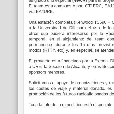
asignado uno especial (
4W6R
) para el pro
El team está compuesto por: CT1ERC, EA
vía EA4URE.
Una estación completa (Kenwood TS690 + 
a la Universidad de Dili para el uso de los
otros que pudiera interesarse por la Rad
temporal, en el alojamiento del team co
permanentes durante los 15 días previsto
modos (RTTY, etc) y, en especial, se atende
El proyecto está financiado por la Excma. Di
a URE, la Sección de Alicante y otras Secci
sponsors menores.
Solicitamos el apoyo de organizaciones y ra
los costes de viaje y material donado, es 
promoción de los futuros radioaficionados de
Toda la info de la expedición está disponible