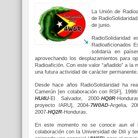
La Unión de Radioaf
de RadioSolidaridad
de junio.
RadioSolidaridad 
Radioaficionados E
solidaria en país
aprovechando los desplazamientos para op
Radioafición. Con este valor “añadido” a la
una futura actividad de carácter permanente.
Desde hace años RadioSolidaridad ha rea
Camerún [en colaboración con RSF], 1998/
HU4U
-El Salvador, 2000-
HQ0R
-Hondura
proyecto IARU], 2004-
7W0AD
-Argelia, 20
2007-
HQ2R
-Honduras.
En este momento no se conoce aun el ind
colaboración con la Universidad de Dili y t