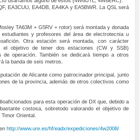
yecto usaríamos alguno de estos (4W6UTL, 4W6ERC).
1QF, EA3CUU, EA4DB, EA4KA y EA5BWR. La QSL será
Mosley TA63M + G5RV + rotor) será montada y donada
 estudiantes y profesores del área de electrotecnia u
ioafición. Otra estación será montada, con carácter
n el objetivo de tener dos estaciones (CW y SSB)
s de operación. También se dedicará tiempo a otros
rá la banda de seis metros.
putación de Alicante como patrocinador principal, junto
ones de la provincia, además de otros colectivos como
dioaficionados para esta operación de DX que, debido a
bastante costosa, sobretodo valorando el objetivo de
 Timor Oriental.
 en
http://www.ure.es/hf/eadx/expediciones/4w2008/