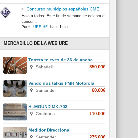
Concurso municipios españoles CME
Hola a todos: Este fin de semana se celebra el
concur...
Por
URE-HF
,
hace 1 día
MERCADILLO DE LA WEB URE
Torreta televes de 36 de ancha
Sabadell
350.00€
Vendo dos talkis PMR Motorola
Santander
60.00€
HI-MOUND MK-703
Cantabria
110.00€
Medidor Direccional
Santander
275.00€