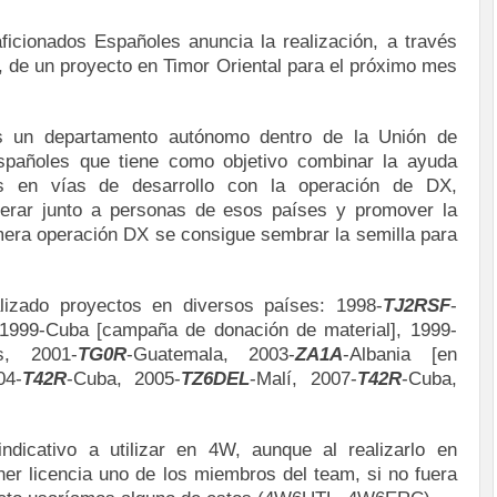
icionados Españoles anuncia la realización, a través
, de un proyecto en Timor Oriental para el próximo mes
es un departamento autónomo dentro de la Unión de
spañoles que tiene como objetivo combinar la ayuda
es en vías de desarrollo con la operación de DX,
erar junto a personas de esos países y promover la
 mera operación DX se consigue sembrar la semilla para
lizado proyectos en diversos países: 1998-
TJ2RSF
-
1999-Cuba [campaña de donación de material], 1999-
s, 2001-
TG0R
-Guatemala, 2003-
ZA1A
-Albania [en
04-
T42R
-Cuba, 2005-
TZ6DEL
-Malí, 2007-
T42R
-Cuba,
icativo a utilizar en 4W, aunque al realizarlo en
ener licencia uno de los miembros del team, si no fuera