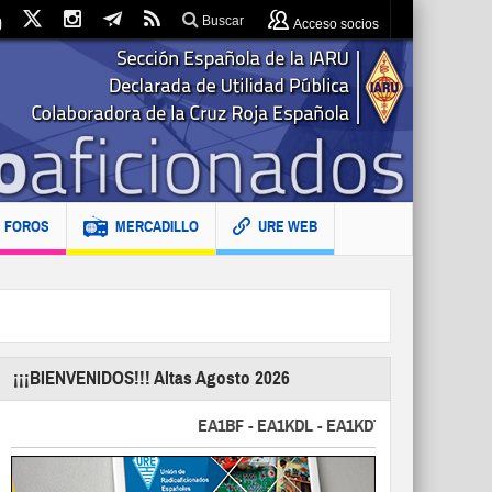
Buscar
Acceso socios
FOROS
MERCADILLO
URE WEB
¡¡¡BIENVENIDOS!!! Altas Agosto 2026
EA1BF - EA1KDL - EA1KDT - EA2FBJ - EA2FJU 