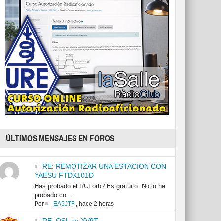
ÚLTIMOS MENSAJES EN FOROS
RE: REMOTIZAR UNA ESTACION CON
YAESU FTDX101D
Has probado el RCForb? Es gratuito. No lo he
probado co...
Por
EA5JTF
,
hace 2 horas
RE: QSL de XV9T