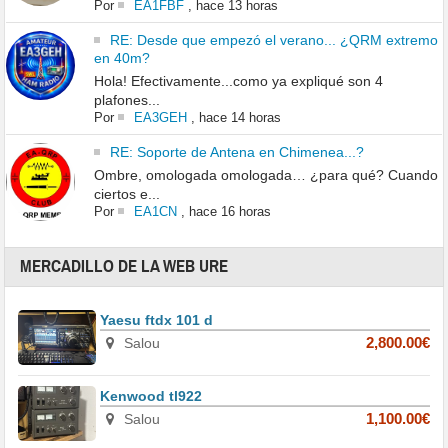
Por
EA1FBF
,
hace 13 horas
RE: Desde que empezó el verano... ¿QRM extremo
en 40m?
Hola! Efectivamente...como ya expliqué son 4
plafones...
Por
EA3GEH
,
hace 14 horas
RE: Soporte de Antena en Chimenea...?
Ombre, omologada omologada… ¿para qué? Cuando
ciertos e...
Por
EA1CN
,
hace 16 horas
MERCADILLO DE LA WEB URE
Yaesu ftdx 101 d
Salou
2,800.00€
Kenwood tl922
Salou
1,100.00€