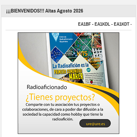
¡¡¡BIENVENIDOS!!! Altas Agosto 2026
EA1BF - EA1KDL - EA1KDT - EA2