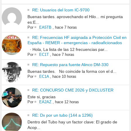
RE: Usuarios del Icom IC-9700
Buenas tardes. aprovechando el Hilo... mi pregunta
es:E...
Por
EA5TB
,
hace 7 horas
RE: Frecuencias HF asignada a Protección Civil en
España - REMER - emergencias - radioaficionados
· Hola, La lista de las 12 frecuencias par...
Por
EC1T
,
hace 7 horas
RE: Repuesto para fuente Alinco DM-330
Buenas tardes. No coincide la forma con el d...
Por
EC1A
,
hace 10 horas
RE: CONCURSO CME 2026 y DXCLUSTER
Este si, gracias
Por
EA2AZ
,
hace 12 horas
RE: Dx por un tubo (144 a 1296)
Dentro del Tubo hay un factor clave: El grado de
Acop...