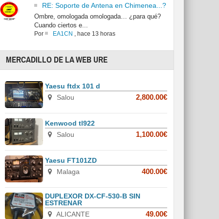
RE: Soporte de Antena en Chimenea...?
Ombre, omologada omologada… ¿para qué?
Cuando ciertos e...
Por
EA1CN
,
hace 13 horas
MERCADILLO DE LA WEB URE
Yaesu ftdx 101 d
Salou
2,800.00€
Kenwood tl922
Salou
1,100.00€
Yaesu FT101ZD
Malaga
400.00€
DUPLEXOR DX-CF-530-B SIN
ESTRENAR
ALICANTE
49.00€