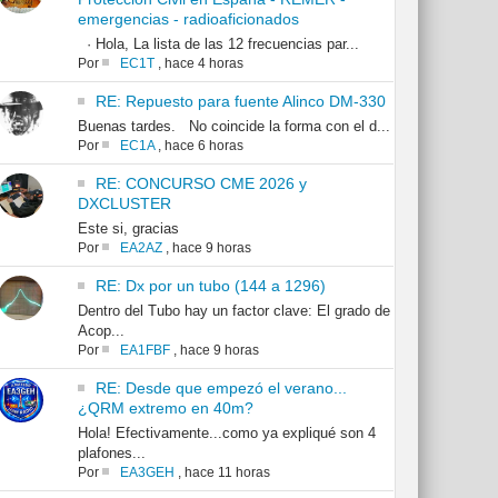
emergencias - radioaficionados
· Hola, La lista de las 12 frecuencias par...
Por
EC1T
,
hace 4 horas
RE: Repuesto para fuente Alinco DM-330
Buenas tardes. No coincide la forma con el d...
Por
EC1A
,
hace 6 horas
RE: CONCURSO CME 2026 y
DXCLUSTER
Este si, gracias
Por
EA2AZ
,
hace 9 horas
RE: Dx por un tubo (144 a 1296)
Dentro del Tubo hay un factor clave: El grado de
Acop...
Por
EA1FBF
,
hace 9 horas
RE: Desde que empezó el verano...
¿QRM extremo en 40m?
Hola! Efectivamente...como ya expliqué son 4
plafones...
Por
EA3GEH
,
hace 11 horas