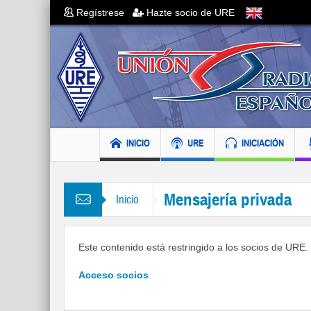
Regístrese
Hazte socio de URE
INICIO
URE
INICIACIÓN
Mensajería privada
Inicio
Este contenido está restringido a los socios de URE. S
Acceso socios