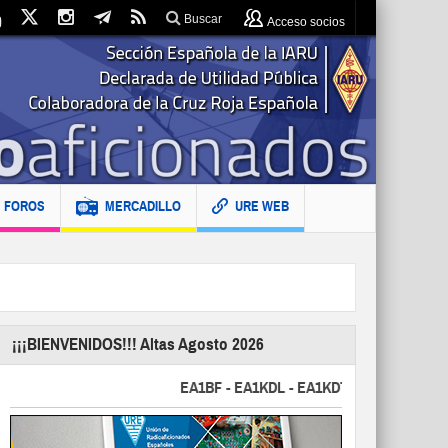
Buscar
Acceso socios
FOROS
MERCADILLO
URE WEB
¡¡¡BIENVENIDOS!!! Altas Agosto 2026
EA1BF - EA1KDL - EA1KDT - EA2FBJ - EA2FJU 