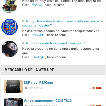
Eres un tío muy prolífico. Tienes 122 días inscrito en ...
Por
EA4AC
,
hace 18 horas
RE: ¿ Desde donde se copia esta información para
spotear en cluster ?
Hola! Gracias a todos por vuestras respuestas! 73s
Por
EA3GEH
,
hace 18 horas
RE: Soporte de Antena en Chimenea...?
Hola, tu pregunta no tiene una simple respuesta ya
que ...
Por
EA2AQH
,
hace 22 horas
MERCADILLO DE LA WEB URE
SDRplay_RSP2pro
Córdoba
220.00€
Vendo transceptor ICOM 7610
Daganzo de Arriba
2,300.00€