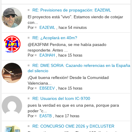
RE: Previsiones de propagación: EA2EWL
El proyectos está "vivo". Estamos viendo de cotejar
con...
Por
EA2EWL
,
hace 54 minutos
RE: ¿Acoplará en 40m?
@EA3FNM Perdona, se me había pasado
responderte. Antes ...
Por
EA3HAH
,
hace 15 horas
RE: DME SORIA: Cazando referencias en la España
del silencio
¡Qué buena reflexión! Desde la Comunidad
Valenciana...
Por
EB5EEV
,
hace 15 horas
RE: Usuarios del Icom IC-9700
pues la verdad es que es una pena, porque para
poder "c...
Por
EA5TB
,
hace 17 horas
RE: CONCURSO CME 2026 y DXCLUSTER