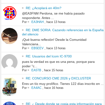
RE: ¿Acoplará en 40m?
@EA3FNM Perdona, se me había pasado
responderte. Antes ...
Por
EA3HAH
,
hace 13 horas
RE: DME SORIA: Cazando referencias en la España
del silencio
¡Qué buena reflexión! Desde la Comunidad
Valenciana...
Por
EB5EEV
,
hace 13 horas
RE: Usuarios del Icom IC-9700
pues la verdad es que es una pena, porque para
poder "c...
Por
EA5TB
,
hace 15 horas
RE: CONCURSO CME 2026 y DXCLUSTER
Eres un tío muy prolífico. Tienes 122 días inscrito en ...
Por
EA4AC
,
hace 16 horas
RE: ¿ Desde donde se copia esta información para