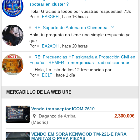
spotear en cluster ?
Hola! Gracias a todos por vuestras respuestas! 73s
Por
EA3GEH
,
hace 16 horas
RE: Soporte de Antena en Chimenea...?
Hola, tu pregunta no tiene una simple respuesta ya
que ...
Por
EA2AQH
,
hace 20 horas
RE: Frecuencias HF asignada a Protección Civil en
España - REMER - emergencias - radioaficionados
· Hola, La lista de las 12 frecuencias par...
Por
EC1T
,
hace 1 día
MERCADILLO DE LA WEB URE
Vendo transceptor ICOM 7610
Daganzo de Arriba
2,300.00€
(Madrid)
VENDO EMISORA KENWOOD TM-221-E PARA
MANITAS O PARA PIEZAS