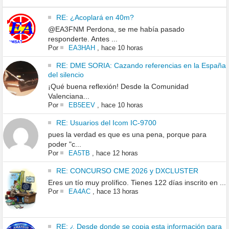
RE: ¿Acoplará en 40m?
@EA3FNM Perdona, se me había pasado
responderte. Antes ...
Por
EA3HAH
,
hace 10 horas
RE: DME SORIA: Cazando referencias en la España
del silencio
¡Qué buena reflexión! Desde la Comunidad
Valenciana...
Por
EB5EEV
,
hace 10 horas
RE: Usuarios del Icom IC-9700
pues la verdad es que es una pena, porque para
poder "c...
Por
EA5TB
,
hace 12 horas
RE: CONCURSO CME 2026 y DXCLUSTER
Eres un tío muy prolífico. Tienes 122 días inscrito en ...
Por
EA4AC
,
hace 13 horas
RE: ¿ Desde donde se copia esta información para