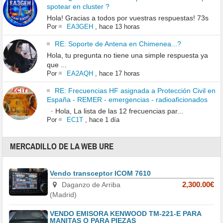
spotear en cluster ?
Hola! Gracias a todos por vuestras respuestas! 73s
Por
EA3GEH
,
hace 13 horas
RE: Soporte de Antena en Chimenea...?
Hola, tu pregunta no tiene una simple respuesta ya
que ...
Por
EA2AQH
,
hace 17 horas
RE: Frecuencias HF asignada a Protección Civil en
España - REMER - emergencias - radioaficionados
· Hola, La lista de las 12 frecuencias par...
Por
EC1T
,
hace 1 día
MERCADILLO DE LA WEB URE
Vendo transceptor ICOM 7610
Daganzo de Arriba
2,300.00€
(Madrid)
VENDO EMISORA KENWOOD TM-221-E PARA
MANITAS O PARA PIEZAS