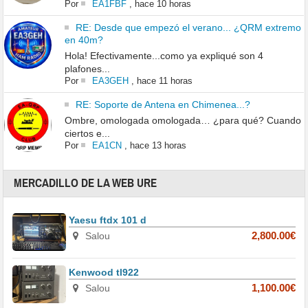
Por
EA1FBF
,
hace 10 horas
RE: Desde que empezó el verano... ¿QRM extremo
en 40m?
Hola! Efectivamente...como ya expliqué son 4
plafones...
Por
EA3GEH
,
hace 11 horas
RE: Soporte de Antena en Chimenea...?
Ombre, omologada omologada… ¿para qué? Cuando
ciertos e...
Por
EA1CN
,
hace 13 horas
MERCADILLO DE LA WEB URE
Yaesu ftdx 101 d
Salou
2,800.00€
Kenwood tl922
Salou
1,100.00€