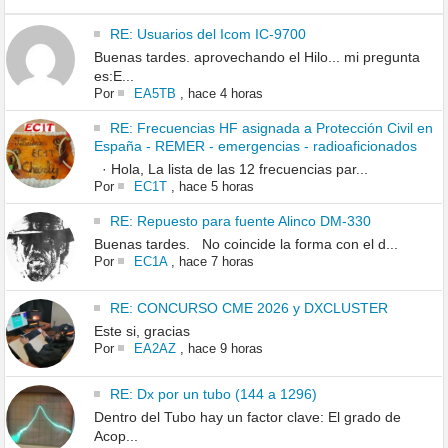
RE: Usuarios del Icom IC-9700
Buenas tardes. aprovechando el Hilo... mi pregunta
es:E...
Por
EA5TB
,
hace 4 horas
RE: Frecuencias HF asignada a Protección Civil en
España - REMER - emergencias - radioaficionados
· Hola, La lista de las 12 frecuencias par...
Por
EC1T
,
hace 5 horas
RE: Repuesto para fuente Alinco DM-330
Buenas tardes. No coincide la forma con el d...
Por
EC1A
,
hace 7 horas
RE: CONCURSO CME 2026 y DXCLUSTER
Este si, gracias
Por
EA2AZ
,
hace 9 horas
RE: Dx por un tubo (144 a 1296)
Dentro del Tubo hay un factor clave: El grado de
Acop...