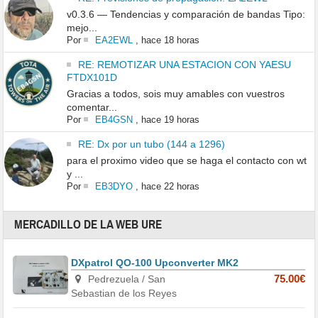
v0.3.6 — Tendencias y comparación de bandas Tipo:
mejo...
Por
EA2EWL
,
hace 18 horas
RE: REMOTIZAR UNA ESTACION CON YAESU
FTDX101D
Gracias a todos, sois muy amables con vuestros
comentar...
Por
EB4GSN
,
hace 19 horas
RE: Dx por un tubo (144 a 1296)
para el proximo video que se haga el contacto con wt
y ...
Por
EB3DYO
,
hace 22 horas
MERCADILLO DE LA WEB URE
DXpatrol QO-100 Upconverter MK2
Pedrezuela / San
75.00€
Sebastian de los Reyes