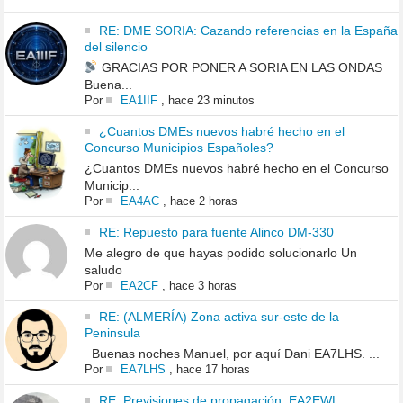
RE: DME SORIA: Cazando referencias en la España
del silencio
GRACIAS POR PONER A SORIA EN LAS ONDAS
Buena...
Por
EA1IIF
,
hace 23 minutos
¿Cuantos DMEs nuevos habré hecho en el
Concurso Municipios Españoles?
¿Cuantos DMEs nuevos habré hecho en el Concurso
Municip...
Por
EA4AC
,
hace 2 horas
RE: Repuesto para fuente Alinco DM-330
Me alegro de que hayas podido solucionarlo Un
saludo
Por
EA2CF
,
hace 3 horas
RE: (ALMERÍA) Zona activa sur-este de la
Peninsula
Buenas noches Manuel, por aquí Dani EA7LHS. ...
Por
EA7LHS
,
hace 17 horas
RE: Previsiones de propagación: EA2EWL