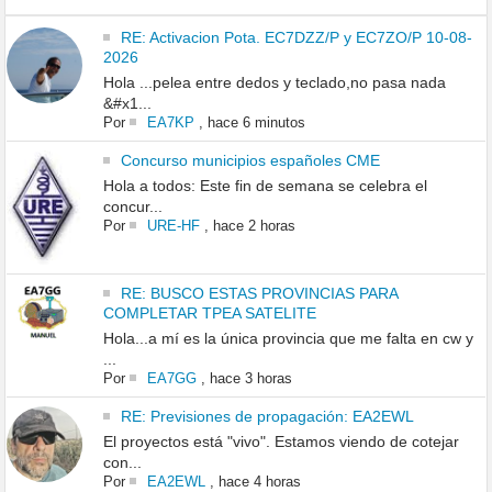
RE: Activacion Pota. EC7DZZ/P y EC7ZO/P 10-08-
2026
Hola ...pelea entre dedos y teclado,no pasa nada
&#x1...
Por
EA7KP
,
hace 6 minutos
Concurso municipios españoles CME
Hola a todos: Este fin de semana se celebra el
concur...
Por
URE-HF
,
hace 2 horas
RE: BUSCO ESTAS PROVINCIAS PARA
COMPLETAR TPEA SATELITE
Hola...a mí es la única provincia que me falta en cw y
...
Por
EA7GG
,
hace 3 horas
RE: Previsiones de propagación: EA2EWL
El proyectos está "vivo". Estamos viendo de cotejar
con...
Por
EA2EWL
,
hace 4 horas