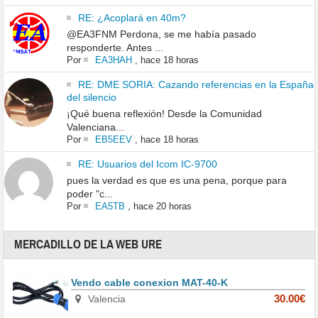
RE: ¿Acoplará en 40m?
@EA3FNM Perdona, se me había pasado
responderte. Antes ...
Por
EA3HAH
,
hace 18 horas
RE: DME SORIA: Cazando referencias en la España
del silencio
¡Qué buena reflexión! Desde la Comunidad
Valenciana...
Por
EB5EEV
,
hace 18 horas
RE: Usuarios del Icom IC-9700
pues la verdad es que es una pena, porque para
poder "c...
Por
EA5TB
,
hace 20 horas
MERCADILLO DE LA WEB URE
Vendo cable conexion MAT-40-K
Valencia
30.00€