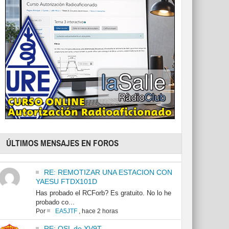
ÚLTIMOS MENSAJES EN FOROS
RE: REMOTIZAR UNA ESTACION CON
YAESU FTDX101D
Has probado el RCForb? Es gratuito. No lo he
probado co...
Por
EA5JTF
,
hace 2 horas
RE: QSL de XV9T