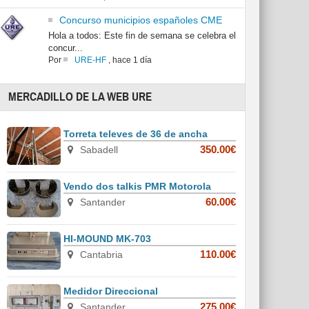
Concurso municipios españoles CME
Hola a todos: Este fin de semana se celebra el
concur...
Por
URE-HF
,
hace 1 día
MERCADILLO DE LA WEB URE
Torreta televes de 36 de ancha
Sabadell
350.00€
Vendo dos talkis PMR Motorola
Santander
60.00€
HI-MOUND MK-703
Cantabria
110.00€
Medidor Direccional
Santander
275.00€