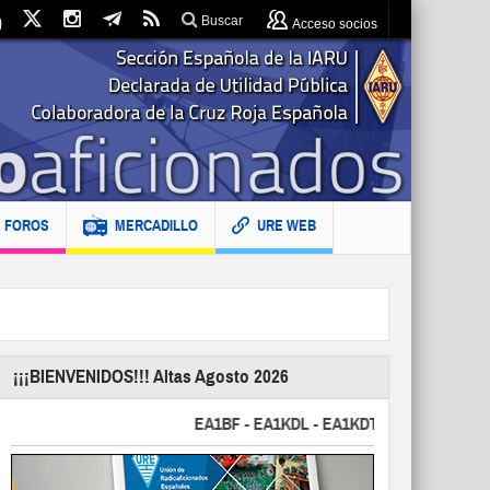
Buscar
Acceso socios
FOROS
MERCADILLO
URE WEB
¡¡¡BIENVENIDOS!!! Altas Agosto 2026
EA1BF - EA1KDL - EA1KDT - EA2FBJ - EA2FJU 