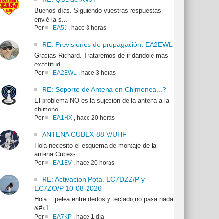
Buenos días. Siguiendo vuestras respuestas
envié la s...
Por
EA5J
,
hace 3 horas
RE: Previsiones de propagación: EA2EWL
Gracias Richard. Trataremos de ir dándole más
exactitud...
Por
EA2EWL
,
hace 3 horas
RE: Soporte de Antena en Chimenea...?
El problema NO es la sujeción de la antena a la
chimene...
Por
EA1HX
,
hace 20 horas
ANTENA CUBEX-88 V/UHF
Hola necesito el esquema de montaje de la
antena Cubex-...
Por
EA1EV
,
hace 20 horas
RE: Activacion Pota. EC7DZZ/P y
EC7ZO/P 10-08-2026
Hola ...pelea entre dedos y teclado,no pasa nada
&#x1...
Por
EA7KP
,
hace 1 día