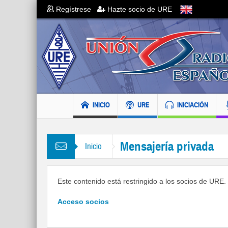
Regístrese
Hazte socio de URE
INICIO
URE
INICIACIÓN
Mensajería privada
Inicio
Este contenido está restringido a los socios de URE. S
Acceso socios