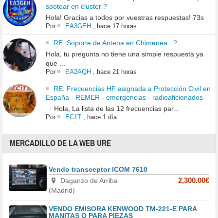
spotear en cluster ?
Hola! Gracias a todos por vuestras respuestas! 73s
Por
EA3GEH
,
hace 17 horas
RE: Soporte de Antena en Chimenea...?
Hola, tu pregunta no tiene una simple respuesta ya
que ...
Por
EA2AQH
,
hace 21 horas
RE: Frecuencias HF asignada a Protección Civil en
España - REMER - emergencias - radioaficionados
· Hola, La lista de las 12 frecuencias par...
Por
EC1T
,
hace 1 día
MERCADILLO DE LA WEB URE
Vendo transceptor ICOM 7610
Daganzo de Arriba
2,300.00€
(Madrid)
VENDO EMISORA KENWOOD TM-221-E PARA
MANITAS O PARA PIEZAS