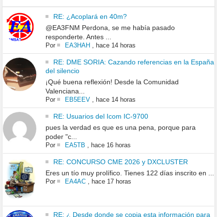
RE: ¿Acoplará en 40m?
@EA3FNM Perdona, se me había pasado
responderte. Antes ...
Por
EA3HAH
,
hace 14 horas
RE: DME SORIA: Cazando referencias en la España
del silencio
¡Qué buena reflexión! Desde la Comunidad
Valenciana...
Por
EB5EEV
,
hace 14 horas
RE: Usuarios del Icom IC-9700
pues la verdad es que es una pena, porque para
poder "c...
Por
EA5TB
,
hace 16 horas
RE: CONCURSO CME 2026 y DXCLUSTER
Eres un tío muy prolífico. Tienes 122 días inscrito en ...
Por
EA4AC
,
hace 17 horas
RE: ¿ Desde donde se copia esta información para