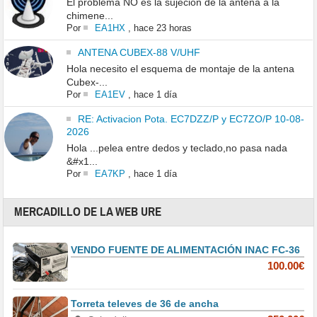
El problema NO es la sujeción de la antena a la
chimene...
Por
EA1HX
,
hace 23 horas
ANTENA CUBEX-88 V/UHF
Hola necesito el esquema de montaje de la antena
Cubex-...
Por
EA1EV
,
hace 1 día
RE: Activacion Pota. EC7DZZ/P y EC7ZO/P 10-08-
2026
Hola ...pelea entre dedos y teclado,no pasa nada
&#x1...
Por
EA7KP
,
hace 1 día
MERCADILLO DE LA WEB URE
VENDO FUENTE DE ALIMENTACIÓN INAC FC-36
100.00€
Torreta televes de 36 de ancha