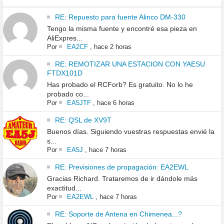
RE: Repuesto para fuente Alinco DM-330
Tengo la misma fuente y encontré esa pieza en
AliExpres...
Por
EA2CF
,
hace 2 horas
RE: REMOTIZAR UNA ESTACION CON YAESU
FTDX101D
Has probado el RCForb? Es gratuito. No lo he
probado co...
Por
EA5JTF
,
hace 6 horas
RE: QSL de XV9T
Buenos días. Siguiendo vuestras respuestas envié la
s...
Por
EA5J
,
hace 7 horas
RE: Previsiones de propagación: EA2EWL
Gracias Richard. Trataremos de ir dándole más
exactitud...
Por
EA2EWL
,
hace 7 horas
RE: Soporte de Antena en Chimenea...?