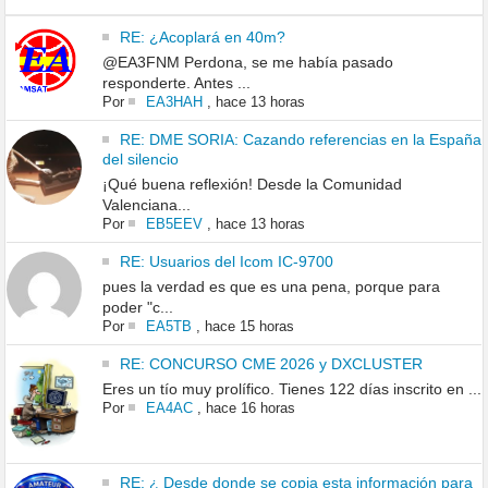
RE: ¿Acoplará en 40m?
@EA3FNM Perdona, se me había pasado
responderte. Antes ...
Por
EA3HAH
,
hace 13 horas
RE: DME SORIA: Cazando referencias en la España
del silencio
¡Qué buena reflexión! Desde la Comunidad
Valenciana...
Por
EB5EEV
,
hace 13 horas
RE: Usuarios del Icom IC-9700
pues la verdad es que es una pena, porque para
poder "c...
Por
EA5TB
,
hace 15 horas
RE: CONCURSO CME 2026 y DXCLUSTER
Eres un tío muy prolífico. Tienes 122 días inscrito en ...
Por
EA4AC
,
hace 16 horas
RE: ¿ Desde donde se copia esta información para