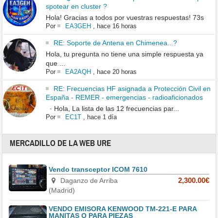
spotear en cluster ?
Hola! Gracias a todos por vuestras respuestas! 73s
Por
EA3GEH
,
hace 16 horas
RE: Soporte de Antena en Chimenea...?
Hola, tu pregunta no tiene una simple respuesta ya
que ...
Por
EA2AQH
,
hace 20 horas
RE: Frecuencias HF asignada a Protección Civil en
España - REMER - emergencias - radioaficionados
· Hola, La lista de las 12 frecuencias par...
Por
EC1T
,
hace 1 día
MERCADILLO DE LA WEB URE
Vendo transceptor ICOM 7610
Daganzo de Arriba
2,300.00€
(Madrid)
VENDO EMISORA KENWOOD TM-221-E PARA
MANITAS O PARA PIEZAS