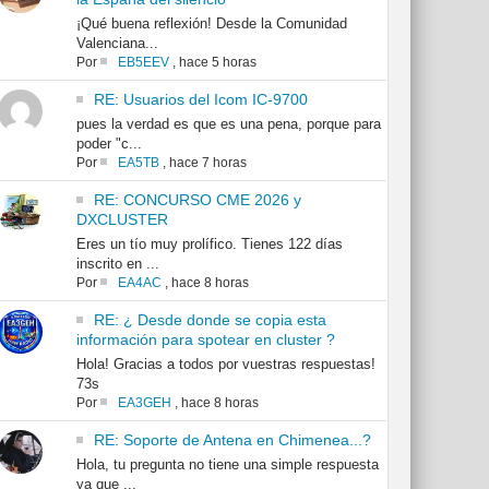
¡Qué buena reflexión! Desde la Comunidad
Valenciana...
Por
EB5EEV
,
hace 5 horas
RE: Usuarios del Icom IC-9700
pues la verdad es que es una pena, porque para
poder "c...
Por
EA5TB
,
hace 7 horas
RE: CONCURSO CME 2026 y
DXCLUSTER
Eres un tío muy prolífico. Tienes 122 días
inscrito en ...
Por
EA4AC
,
hace 8 horas
RE: ¿ Desde donde se copia esta
información para spotear en cluster ?
Hola! Gracias a todos por vuestras respuestas!
73s
Por
EA3GEH
,
hace 8 horas
RE: Soporte de Antena en Chimenea...?
Hola, tu pregunta no tiene una simple respuesta
ya que ...