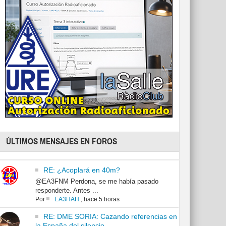
ÚLTIMOS MENSAJES EN FOROS
RE: ¿Acoplará en 40m?
@EA3FNM Perdona, se me había pasado
responderte. Antes ...
Por
EA3HAH
,
hace 5 horas
RE: DME SORIA: Cazando referencias en
la España del silencio