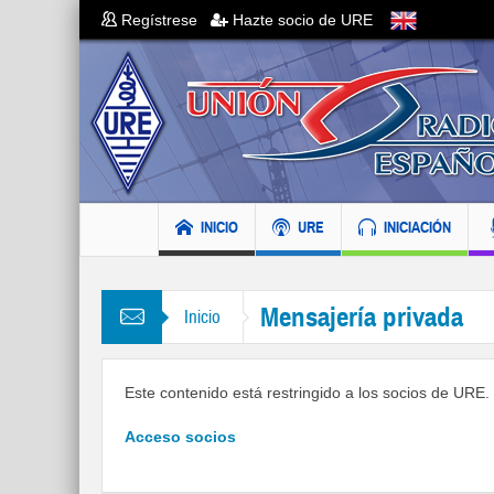
Regístrese
Hazte socio de URE
INICIO
URE
INICIACIÓN
Mensajería privada
Inicio
Este contenido está restringido a los socios de URE. S
Acceso socios