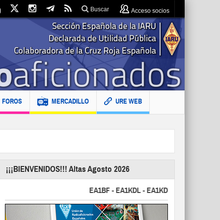
Buscar
Acceso socios
FOROS
MERCADILLO
URE WEB
¡¡¡BIENVENIDOS!!! Altas Agosto 2026
EA1BF - EA1KDL - EA1KDT - EA2FBJ - EA2FJU 