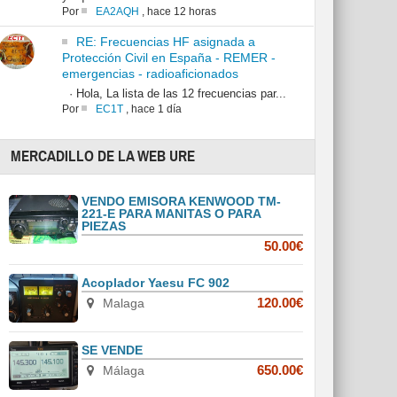
Por
EA2AQH
,
hace 12 horas
RE: Frecuencias HF asignada a
Protección Civil en España - REMER -
emergencias - radioaficionados
· Hola, La lista de las 12 frecuencias par...
Por
EC1T
,
hace 1 día
MERCADILLO DE LA WEB URE
VENDO EMISORA KENWOOD TM-
221-E PARA MANITAS O PARA
PIEZAS
50.00€
Acoplador Yaesu FC 902
Malaga
120.00€
SE VENDE
Málaga
650.00€