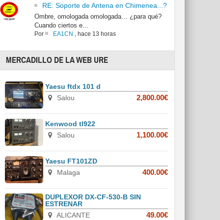
RE: Soporte de Antena en Chimenea...?
Ombre, omologada omologada… ¿para qué?
Cuando ciertos e...
Por
EA1CN
,
hace 13 horas
MERCADILLO DE LA WEB URE
Yaesu ftdx 101 d
Salou
2,800.00€
Kenwood tl922
Salou
1,100.00€
Yaesu FT101ZD
Malaga
400.00€
DUPLEXOR DX-CF-530-B SIN
ESTRENAR
ALICANTE
49.00€