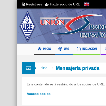
Regístrese
Hazte socio de URE
INICIO
URE
INICIACIÓN
Mensajería privada
Inicio
Este contenido está restringido a los socios de URE. S
Acceso socios