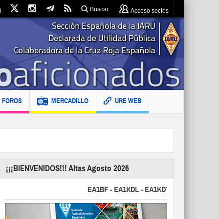
Buscar
Acceso socios
FOROS
MERCADILLO
URE WEB
¡¡¡BIENVENIDOS!!! Altas Agosto 2026
EA1BF - EA1KDL - EA1KDT - EA2FBJ - EA2FJU 