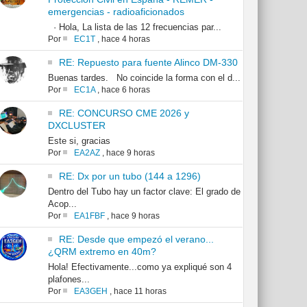
emergencias - radioaficionados
· Hola, La lista de las 12 frecuencias par...
Por
EC1T
,
hace 4 horas
RE: Repuesto para fuente Alinco DM-330
Buenas tardes. No coincide la forma con el d...
Por
EC1A
,
hace 6 horas
RE: CONCURSO CME 2026 y
DXCLUSTER
Este si, gracias
Por
EA2AZ
,
hace 9 horas
RE: Dx por un tubo (144 a 1296)
Dentro del Tubo hay un factor clave: El grado de
Acop...
Por
EA1FBF
,
hace 9 horas
RE: Desde que empezó el verano...
¿QRM extremo en 40m?
Hola! Efectivamente...como ya expliqué son 4
plafones...
Por
EA3GEH
,
hace 11 horas