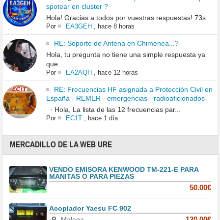
spotear en cluster ?
Hola! Gracias a todos por vuestras respuestas! 73s
Por
EA3GEH
,
hace 8 horas
RE: Soporte de Antena en Chimenea...?
Hola, tu pregunta no tiene una simple respuesta ya
que ...
Por
EA2AQH
,
hace 12 horas
RE: Frecuencias HF asignada a Protección Civil en
España - REMER - emergencias - radioaficionados
· Hola, La lista de las 12 frecuencias par...
Por
EC1T
,
hace 1 día
MERCADILLO DE LA WEB URE
VENDO EMISORA KENWOOD TM-221-E PARA
MANITAS O PARA PIEZAS
50.00€
Acoplador Yaesu FC 902
Malaga
120.00€