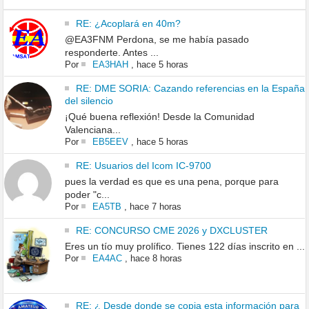
RE: ¿Acoplará en 40m?
@EA3FNM Perdona, se me había pasado
responderte. Antes ...
Por
EA3HAH
,
hace 5 horas
RE: DME SORIA: Cazando referencias en la España
del silencio
¡Qué buena reflexión! Desde la Comunidad
Valenciana...
Por
EB5EEV
,
hace 5 horas
RE: Usuarios del Icom IC-9700
pues la verdad es que es una pena, porque para
poder "c...
Por
EA5TB
,
hace 7 horas
RE: CONCURSO CME 2026 y DXCLUSTER
Eres un tío muy prolífico. Tienes 122 días inscrito en ...
Por
EA4AC
,
hace 8 horas
RE: ¿ Desde donde se copia esta información para